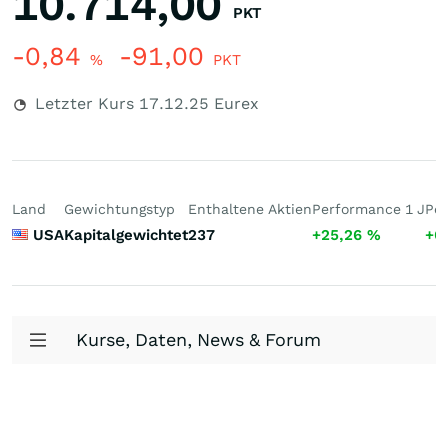
10.714,00
PKT
-0,84
-91,00
%
PKT
Letzter Kurs
17.12.25
Eurex
Land
Gewichtungstyp
Enthaltene Aktien
Performance 1 J
Per
USA
Kapitalgewichtet
237
+25,26
%
+6
Kurse, Daten, News & Forum