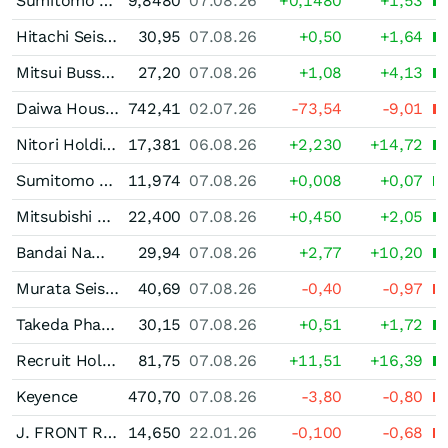
Sumitomo Shoji
9,8480
07.08.26
+0,1480
+1,53
Hitachi Seisakusho
30,95
07.08.26
+0,50
+1,64
Mitsui Bussan
27,20
07.08.26
+1,08
+4,13
Daiwa House Residential Investment Toshi Hojin
742,41
02.07.26
-73,54
-9,01
Nitori Holdings
17,381
06.08.26
+2,230
+14,72
Sumitomo Denki Kogyo
11,974
07.08.26
+0,008
+0,07
Mitsubishi Heavy Industries
22,400
07.08.26
+0,450
+2,05
Bandai Namco Holdings
29,94
07.08.26
+2,77
+10,20
Murata Seisakusho
40,69
07.08.26
-0,40
-0,97
Takeda Pharmaceutical Aktie
30,15
07.08.26
+0,51
+1,72
Recruit Holdings
81,75
07.08.26
+11,51
+16,39
Keyence
470,70
07.08.26
-3,80
-0,80
J. FRONT RETAILING
14,650
22.01.26
-0,100
-0,68