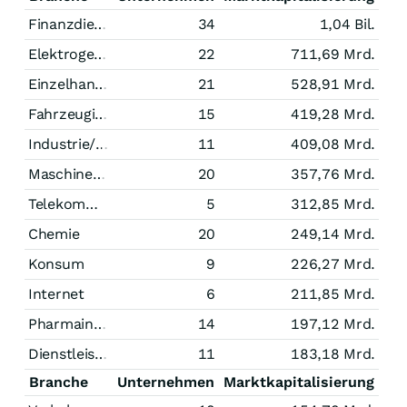
Finanzdienstleistungen
34
1,04 Bil.
Elektrogeräte
22
711,69 Mrd.
Einzelhandel
21
528,91 Mrd.
Fahrzeugindustrie
15
419,28 Mrd.
Industrie/Mischkonzerne
11
409,08 Mrd.
Maschinenbau
20
357,76 Mrd.
Telekommunikation
5
312,85 Mrd.
Chemie
20
249,14 Mrd.
Konsum
9
226,27 Mrd.
Internet
6
211,85 Mrd.
Pharmaindustrie
14
197,12 Mrd.
Dienstleistungen
11
183,18 Mrd.
Branche
Unternehmen
Marktkapitalisierung