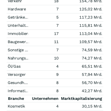
Verkehr
18
154,78 Mrd.
Hardware
7
125,02 Mrd.
Getränke/Tabak
5
117,23 Mrd.
Unterhaltung
7
115,81 Mrd.
Immobilien
17
113,04 Mrd.
Baugewerbe
11
109,57 Mrd.
Sonstige Technologie
7
74,59 Mrd.
Nahrungsmittel
10
74,27 Mrd.
Öl/Gas
4
65,51 Mrd.
Versorger
9
57,94 Mrd.
Gesundheitswesen
8
56,70 Mrd.
Informationstechnologie
8
42,27 Mrd.
Branche
Unternehmen
Marktkapitalisierung
Kosmetik
4
30,15 Mrd.