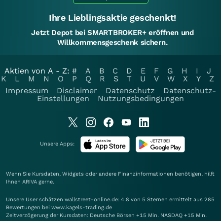
Ihre Lieblingsaktie geschenkt!
Jetzt Depot bei SMARTBROKER+ eröffnen und
Willkommensgeschenk sichern.
Aktien von A - Z:
#
A
B
C
D
E
F
G
H
I
J
K
L
M
N
O
P
Q
R
S
T
U
V
W
X
Y
Z
Impressum
Disclaimer
Datenschutz
Datenschutz-
Einstellungen
Nutzungsbedingungen
Unsere Apps:
Wenn Sie Kursdaten, Widgets oder andere Finanzinformationen benötigen, hilft
Ihnen
ARIVA
gerne.
Unsere User schätzen wallstreet-online.de: 4.8 von 5 Sternen ermittelt aus 285
Bewertungen bei www.kagels-trading.de
Zeitverzögerung der Kursdaten: Deutsche Börsen +15 Min. NASDAQ +15 Min.