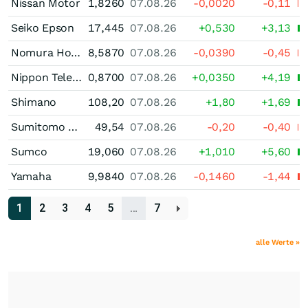
Nissan Motor
1,8260
07.08.26
-0,0020
-0,11
Seiko Epson
17,445
07.08.26
+0,530
+3,13
Nomura Holdings
8,5870
07.08.26
-0,0390
-0,45
Nippon Telegraph & Telephone Corp
0,8700
07.08.26
+0,0350
+4,19
Shimano
108,20
07.08.26
+1,80
+1,69
Sumitomo Metal Mining
49,54
07.08.26
-0,20
-0,40
Sumco
19,060
07.08.26
+1,010
+5,60
Yamaha
9,9840
07.08.26
-0,1460
-1,44
1
2
3
4
5
…
7
alle Werte »