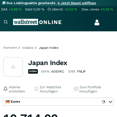
🎁 Ihre Lieblingsaktie geschenkt.
→ Jetzt Depot eröffnen
DAX
+0,69
%
Gold
0,00
%
Öl (Brent)
+0,02
%
Dow Jones
+0,25
%
Indizes
Japan Index
Startseite
Japan Index
Index
WKN:
A0SYKC
SYM:
FMJP
Alarme
Zur Watchlist
Zum Portfolio
einrichten
hinzufügen
hinzufügen
Eurex