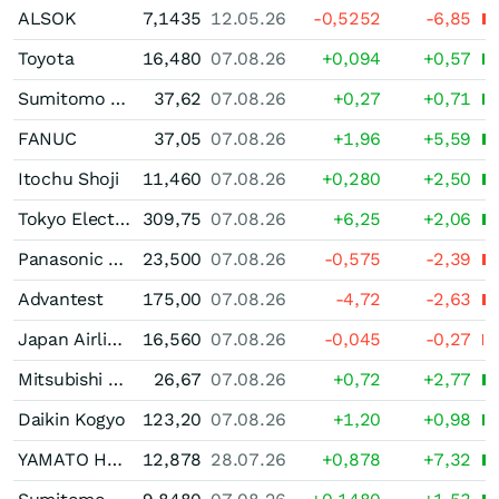
ALSOK
7,1435
12.05.26
-0,5252
-6,85
Toyota
16,480
07.08.26
+0,094
+0,57
Sumitomo Mitsui Financial Group
37,62
07.08.26
+0,27
+0,71
FANUC
37,05
07.08.26
+1,96
+5,59
Itochu Shoji
11,460
07.08.26
+0,280
+2,50
Tokyo Electron
309,75
07.08.26
+6,25
+2,06
Panasonic Holdings
23,500
07.08.26
-0,575
-2,39
Advantest
175,00
07.08.26
-4,72
-2,63
Japan Airlines
16,560
07.08.26
-0,045
-0,27
Mitsubishi Shoji
26,67
07.08.26
+0,72
+2,77
Daikin Kogyo
123,20
07.08.26
+1,20
+0,98
YAMATO HOLDINGS
12,878
28.07.26
+0,878
+7,32