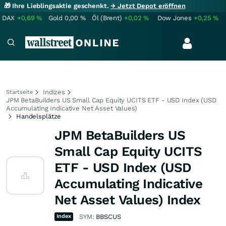
🎁 Ihre Lieblingsaktie geschenkt.
→ Jetzt Depot eröffnen
DAX
+0,69
%
Gold
0,00
%
Öl (Brent)
+0,02
%
Dow Jones
+0,25
%
Indizes
Startseite
JPM BetaBuilders US Small Cap Equity UCITS ETF - USD Index (USD
Accumulating Indicative Net Asset Values)
Handelsplätze
JPM BetaBuilders US
Small Cap Equity UCITS
ETF - USD Index (USD
Accumulating Indicative
Net Asset Values) Index
Index
SYM:
BBSCUS