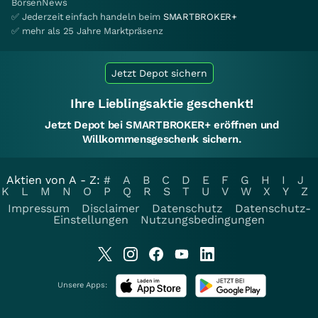
BörsenNews
✅ Jederzeit einfach handeln beim
SMARTBROKER+
✅ mehr als 25 Jahre Marktpräsenz
Jetzt Depot sichern
Ihre Lieblingsaktie geschenkt!
Jetzt Depot bei SMARTBROKER+ eröffnen und
Willkommensgeschenk sichern.
Aktien von A - Z:
#
A
B
C
D
E
F
G
H
I
J
K
L
M
N
O
P
Q
R
S
T
U
V
W
X
Y
Z
Impressum
Disclaimer
Datenschutz
Datenschutz-
Einstellungen
Nutzungsbedingungen
Unsere Apps: