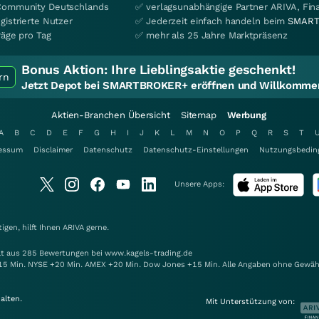
Community Deutschlands
✅ verlagsunabhängige Partner ARIVA, Fi
gistrierte Nutzer
✅ Jederzeit einfach handeln beim
SMART
räge pro Tag
✅ mehr als 25 Jahre Marktpräsenz
Bonus Aktion:
Ihre Lieblingsaktie geschenkt!
rn
Jetzt Depot bei SMARTBROKER+ eröffnen und Willkommen
Aktien-Branchen Übersicht
Sitemap
Werbung
A
B
C
D
E
F
G
H
I
J
K
L
M
N
O
P
Q
R
S
T
essum
Disclaimer
Datenschutz
Datenschutz-Einstellungen
Nutzungsbedin
Unsere Apps:
gen, hilft Ihnen
ARIVA
gerne.
elt aus 285 Bewertungen bei www.kagels-trading.de
15 Min. NYSE +20 Min. AMEX +20 Min. Dow Jones +15 Min. Alle Angaben ohne Gewäh
alten.
Mit Unterstützung von: