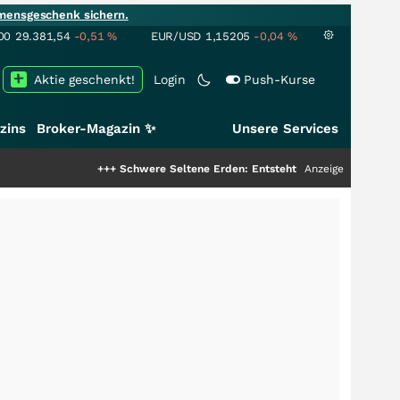
mensgeschenk sichern.
00
29.381,54
-0,51
%
EUR/USD
1,15205
-0,04
%
Aktie geschenkt!
Login
Push-Kurse
zins
Broker-Magazin ✨
Unsere Services
+++
Schwere Seltene Erden: Entsteht hier die nächste Milliarden
Anzeige