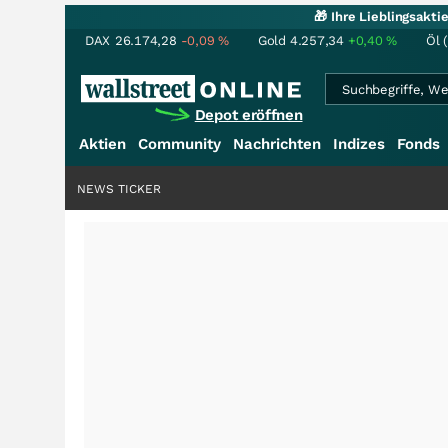
🎁 Ihre Lieblingsakt
DAX
26.174,28
-0,09
%
Gold
4.257,34
+0,40
%
Öl 
Depot eröffnen
Aktien
Community
Nachrichten
Indizes
Fonds
NEWS TICKER