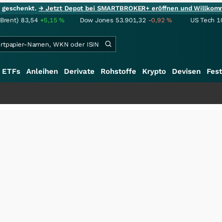
ie geschenkt.
→ Jetzt Depot bei SMARTBROKER+ eröffnen und Willkom
(Brent)
83,54
+5,15
%
Dow Jones
53.901,32
-0,92
%
US Tech 1
ETFs
Anleihen
Derivate
Rohstoffe
Krypto
Devisen
Fest