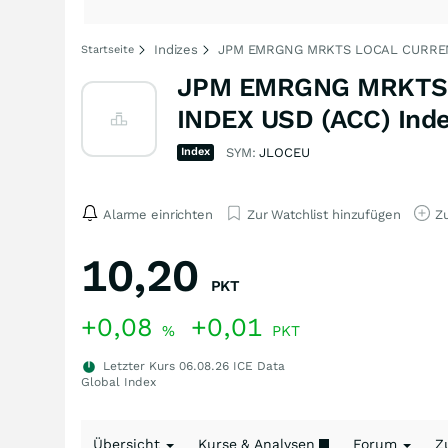
Indizes
JPM EMRGNG MRKTS LOCAL CURRENC
Startseite
JPM EMRGNG MRKTS 
INDEX USD (ACC) Ind
Index
SYM:
JLOCEU
Alarme einrichten
Zur Watchlist hinzufügen
Zu
10,20
PKT
+0,08
+0,01
%
PKT
Letzter Kurs
06.08.26
ICE Data
Global Index
Übersicht
Kurse & Analysen
Forum
Z