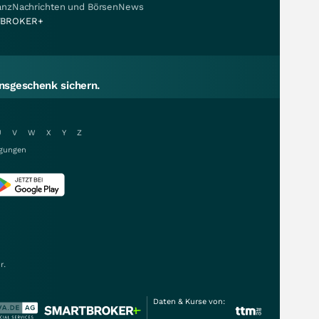
nanzNachrichten und BörsenNews
BROKER+
sgeschenk sichern.
U
V
W
X
Y
Z
gungen
r.
Daten & Kurse von: