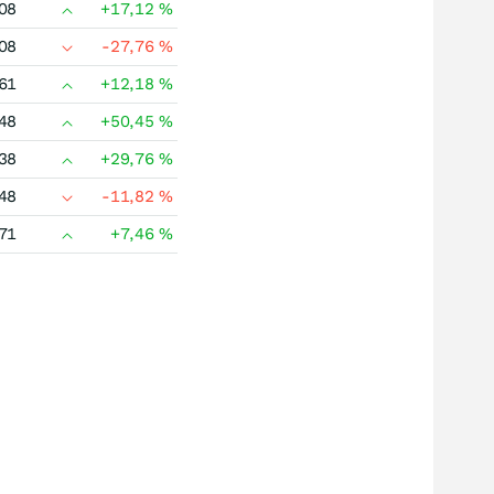
08
+17,12
%
08
-27,76
%
61
+12,18
%
48
+50,45
%
38
+29,76
%
48
-11,82
%
71
+7,46
%