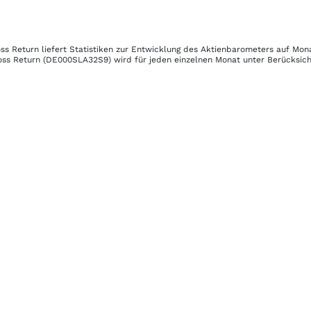
oss Return
liefert Statistiken zur Entwicklung des Aktienbarometers auf Mona
oss Return
(DE000SLA32S9)
wird für jeden einzelnen Monat unter Berücksicht