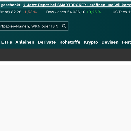
ie geschenkt.
→ Jetzt Depot bei SMARTBROKER+ eröffnen und Willkom
Brent)
82,26
-1,53
%
Dow Jones
54.036,10
+0,25
%
US Tech 1
ETFs
Anleihen
Derivate
Rohstoffe
Krypto
Devisen
Fest