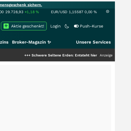
mensgeschenk sichern.
00
29.728,93
+1,18
%
EUR/USD
1,15587
0,00
%
Aktie geschenkt!
Login
Push-Kurse
zins
Broker-Magazin ✨
Unsere Services
+++
Schwere Seltene Erden: Entsteht hier die nächste Milliardenstory?
Anzeige
++