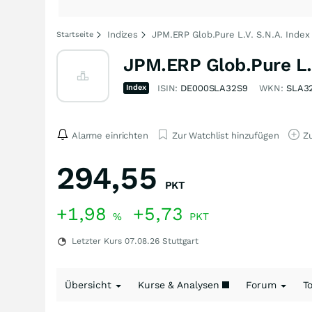
Indizes
JPM.ERP Glob.Pure L.V. S.N.A. Index
Startseite
JPM.ERP Glob.Pure L.V
Index
ISIN:
DE000SLA32S9
WKN:
SLA3
Alarme einrichten
Zur Watchlist hinzufügen
Zu
294,55
PKT
+1,98
+5,73
%
PKT
Letzter Kurs
07.08.26
Stuttgart
Übersicht
Kurse & Analysen
Forum
T