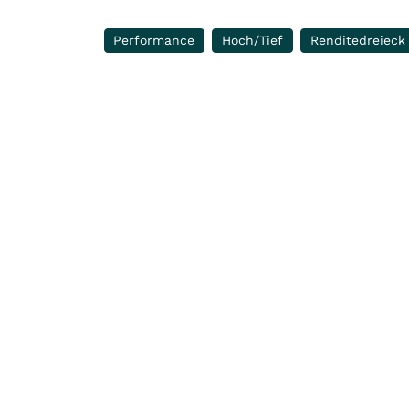
Performance
Hoch/Tief
Renditedreieck