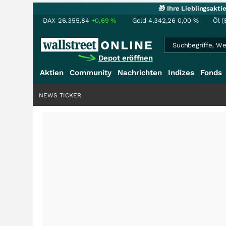
🎁 Ihre Lieblingsakt
DAX
26.355,84
+0,69
%
Gold
4.342,26
0,00
%
Öl (
Depot eröffnen
Aktien
Community
Nachrichten
Indizes
Fonds
NEWS TICKER