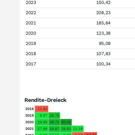
2023
150,42
2022
208,23
2021
185,64
2020
123,38
2019
95,08
2018
107,83
2017
100,34
Rendite-Dreieck
2018
-11.82
2019
6.97
29.76
2020
19.85
39.73
50.45
2021
17.89
29.87
29.92
12.19