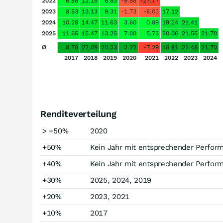
2022
6.88
12.15
6.83
-9.98
-27.77
2023
8.53
13.13
9.31
-1.73
-8.03
17.12
2024
10.28
14.47
11.63
3.60
0.89
19.24
21.41
2025
11.65
15.47
13.25
7.00
5.73
20.06
21.55
21.70
Ø
8.78
22.08
20.23
2.22
-7.29
18.81
21.48
21.70
2017
2018
2019
2020
2021
2022
2023
2024
Renditeverteilung
> +50%
2020
+50%
Kein Jahr mit entsprechender Perfor
+40%
Kein Jahr mit entsprechender Perfor
+30%
2025, 2024, 2019
+20%
2023, 2021
+10%
2017