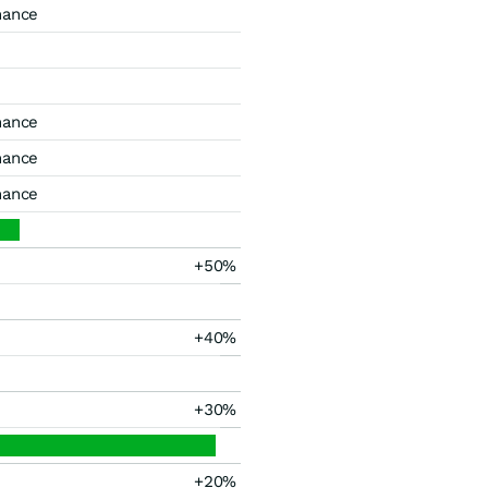
mance
mance
mance
mance
+50%
+40%
+30%
+20%