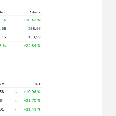
Jahr
5 Jahre
60
%
+30,43
%
,56
298,56
,15
133,99
36
%
+22,84
%
h
%
56
+10,96
%
64
+21,70
%
01
+21,43
%