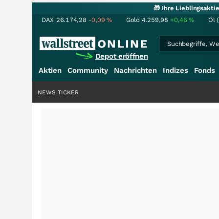
🎁 Ihre Lieblingsakt
DAX
26.174,28
-0,09
%
Gold
4.259,98
+0,46
%
Öl 
Depot eröffnen
Aktien
Community
Nachrichten
Indizes
Fonds
NEWS TICKER