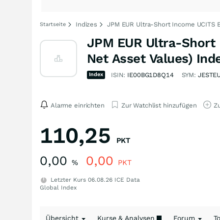
Indizes
JPM EUR Ultra-Short Income UCITS ET
Startseite
JPM EUR Ultra-Short 
Net Asset Values) Ind
Index
ISIN:
IE00BG1D8Q14
SYM:
JESTE
Alarme einrichten
Zur Watchlist hinzufügen
Zu
110,25
PKT
0,00
0,00
%
PKT
Letzter Kurs
06.08.26
ICE Data
Global Index
Übersicht
Kurse & Analysen
Forum
T