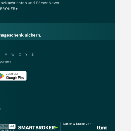
nanzNachrichten und BörsenNews
BROKER+
sgeschenk sichern.
U
V
W
X
Y
Z
gungen
r.
Daten & Kurse von: