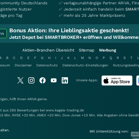
Community Deutschlands
✅ verlagsunabhängige Partner ARIVA, Fi
gistrierte Nutzer
✅ Jederzeit einfach handeln beim
SMART
räge pro Tag
✅ mehr als 25 Jahre Marktpräsenz
Bonus Aktion:
Ihre Lieblingsaktie geschenkt!
rn
Jetzt Depot bei SMARTBROKER+ eröffnen und Willkommen
Aktien-Branchen Übersicht
Sitemap
Werbung
A
B
C
D
E
F
G
H
I
J
K
L
M
N
O
P
Q
R
S
T
essum
Disclaimer
Datenschutz
Datenschutz-Einstellungen
Nutzungsbedin
Unsere Apps:
gen, hilft Ihnen
ARIVA
gerne.
elt aus 285 Bewertungen bei www.kagels-trading.de
15 Min. NYSE +20 Min. AMEX +20 Min. Dow Jones +15 Min. Alle Angaben ohne Gewäh
alten.
Mit Unterstützung von: