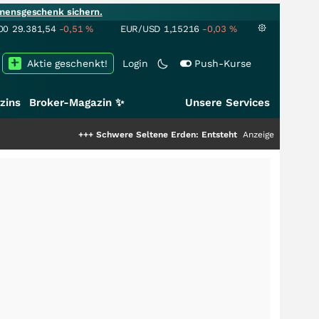
mensgeschenk sichern.
00
29.381,54
-0,51
%
EUR/USD
1,15216
-0,03
%
Aktie geschenkt!
Login
Push-Kurse
zins
Broker-Magazin ✨
Unsere Services
+++
Schwere Seltene Erden: Entsteht hier die nächste Milliard
Anzeige