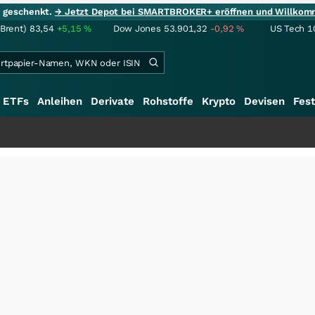
ie geschenkt.
→ Jetzt Depot bei SMARTBROKER+ eröffnen und Willkom
(Brent)
83,54
+5,15
%
Dow Jones
53.901,32
-0,92
%
US Tech 1
ETFs
Anleihen
Derivate
Rohstoffe
Krypto
Devisen
Fest