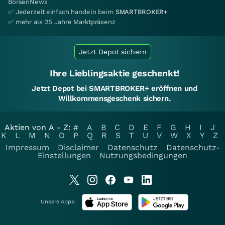
BörsenNews
✅ Jederzeit einfach handeln beim
SMARTBROKER+
✅ mehr als 25 Jahre Marktpräsenz
Jetzt Depot sichern
Ihre Lieblingsaktie geschenkt!
Jetzt Depot bei SMARTBROKER+ eröffnen und
Willkommensgeschenk sichern.
Aktien von A - Z:
#
A
B
C
D
E
F
G
H
I
J
K
L
M
N
O
P
Q
R
S
T
U
V
W
X
Y
Z
Impressum
Disclaimer
Datenschutz
Datenschutz-
Einstellungen
Nutzungsbedingungen
Unsere Apps: