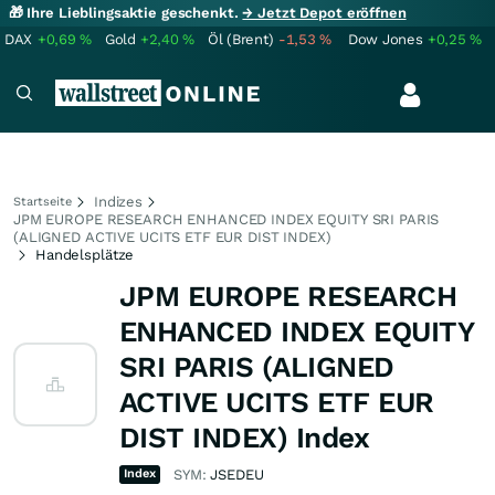
🎁 Ihre Lieblingsaktie geschenkt.
→ Jetzt Depot eröffnen
DAX
+0,69
%
Gold
+2,40
%
Öl (Brent)
-1,53
%
Dow Jones
+0,25
%
Indizes
Startseite
JPM EUROPE RESEARCH ENHANCED INDEX EQUITY SRI PARIS
(ALIGNED ACTIVE UCITS ETF EUR DIST INDEX)
Handelsplätze
JPM EUROPE RESEARCH
ENHANCED INDEX EQUITY
SRI PARIS (ALIGNED
ACTIVE UCITS ETF EUR
DIST INDEX) Index
Index
SYM:
JSEDEU