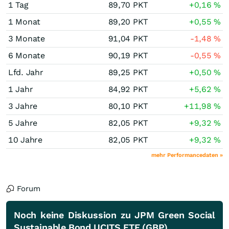
1 Tag
89,70
PKT
+0,16
%
1 Monat
89,20
PKT
+0,55
%
3 Monate
91,04
PKT
-1,48
%
6 Monate
90,19
PKT
-0,55
%
Lfd. Jahr
89,25
PKT
+0,50
%
1 Jahr
84,92
PKT
+5,62
%
3 Jahre
80,10
PKT
+11,98
%
5 Jahre
82,05
PKT
+9,32
%
10 Jahre
82,05
PKT
+9,32
%
mehr Performancedaten »
Forum
Noch keine Diskussion zu JPM Green Social
Sustainable Bond UCITS ETF (GBP)