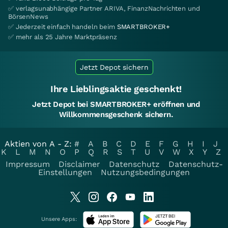
✅ verlagsunabhängige Partner ARIVA, FinanzNachrichten und
BörsenNews
✅ Jederzeit einfach handeln beim
SMARTBROKER+
✅ mehr als 25 Jahre Marktpräsenz
Jetzt Depot sichern
Ihre Lieblingsaktie geschenkt!
Jetzt Depot bei SMARTBROKER+ eröffnen und
Willkommensgeschenk sichern.
Aktien von A - Z:
#
A
B
C
D
E
F
G
H
I
J
K
L
M
N
O
P
Q
R
S
T
U
V
W
X
Y
Z
Impressum
Disclaimer
Datenschutz
Datenschutz-
Einstellungen
Nutzungsbedingungen
Unsere Apps: