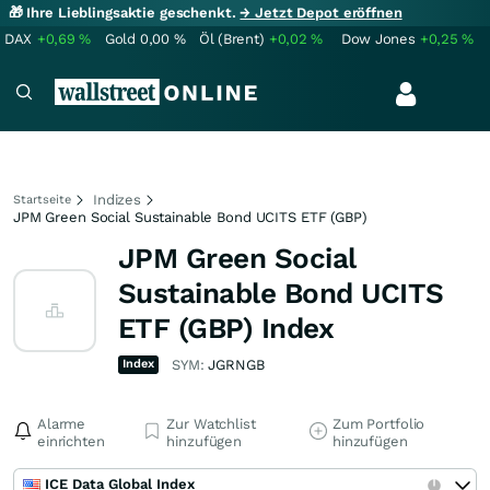
🎁 Ihre Lieblingsaktie geschenkt.
→ Jetzt Depot eröffnen
DAX
+0,69
%
Gold
0,00
%
Öl (Brent)
+0,02
%
Dow Jones
+0,25
%
Indizes
Startseite
JPM Green Social Sustainable Bond UCITS ETF (GBP)
JPM Green Social
Sustainable Bond UCITS
ETF (GBP) Index
Index
SYM:
JGRNGB
Alarme
Zur Watchlist
Zum Portfolio
einrichten
hinzufügen
hinzufügen
ICE Data Global Index