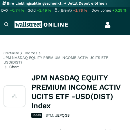
🎁 Ihre Lieblingsaktie geschenkt.
→ Jetzt Depot eröffnen
DAX
+0,74
%
Gold
+2,49
%
Öl (Brent)
-1,78
%
Dow Jones
+0,29
%
Indizes
Startseite
JPM NASDAQ EQUITY PREMIUM INCOME ACTIV UCITS ETF -
USD(DIST)
Chart
JPM NASDAQ EQUITY
PREMIUM INCOME ACTIV
UCITS ETF -USD(DIST)
Index
Index
SYM:
JEPQGB