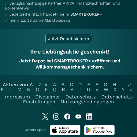
✅ verlagsunabhängige Partner ARIVA, FinanzNachrichten und
BörsenNews
✅ Jederzeit einfach handeln beim
SMARTBROKER+
✅ mehr als 25 Jahre Marktpräsenz
Jetzt Depot sichern
Ihre Lieblingsaktie geschenkt!
Jetzt Depot bei SMARTBROKER+ eröffnen und
Willkommensgeschenk sichern.
Aktien von A - Z:
#
A
B
C
D
E
F
G
H
I
J
K
L
M
N
O
P
Q
R
S
T
U
V
W
X
Y
Z
Impressum
Disclaimer
Datenschutz
Datenschutz-
Einstellungen
Nutzungsbedingungen
Unsere Apps: