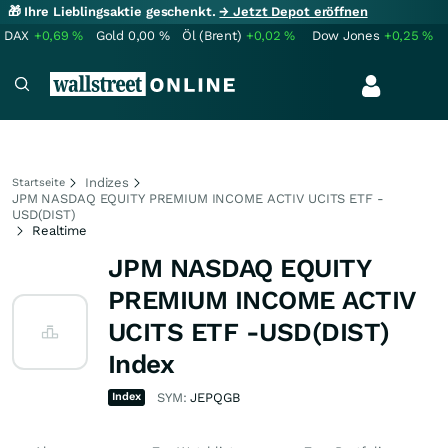
🎁 Ihre Lieblingsaktie geschenkt.
→ Jetzt Depot eröffnen
DAX
+0,69
%
Gold
0,00
%
Öl (Brent)
+0,02
%
Dow Jones
+0,25
%
Indizes
Startseite
JPM NASDAQ EQUITY PREMIUM INCOME ACTIV UCITS ETF -
USD(DIST)
Realtime
JPM NASDAQ EQUITY
PREMIUM INCOME ACTIV
UCITS ETF -USD(DIST)
Index
Index
SYM:
JEPQGB