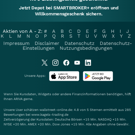
Jetzt Depot bei SMARTBROKER+ eröffnen und
Willkommensgeschenk sichern.
Aktien von A - Z:
#
A
B
C
D
E
F
G
H
I
J
K
L
M
N
O
P
Q
R
S
T
U
V
W
X
Y
Z
Impressum
Disclaimer
Datenschutz
Datenschutz-
Einstellungen
Nutzungsbedingungen
Unsere Apps:
Wenn Sie Kursdaten, Widgets oder andere Finanzinformationen benötigen, hilft
Ihnen
ARIVA
gerne.
Unsere User schätzen wallstreet-online.de: 4.8 von 5 Sternen ermittelt aus 285
Bewertungen bei www.kagels-trading.de
Zeitverzögerung der Kursdaten: Deutsche Börsen +15 Min. NASDAQ +15 Min.
NYSE +20 Min. AMEX +20 Min. Dow Jones +15 Min. Alle Angaben ohne Gewähr.