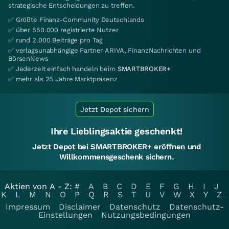
strategische Entscheidungen zu treffen.
✅ Größte Finanz-Community Deutschlands
✅ über 550.000 registrierte Nutzer
✅ rund 2.000 Beiträge pro Tag
✅ verlagsunabhängige Partner ARIVA, FinanzNachrichten und
BörsenNews
✅ Jederzeit einfach handeln beim
SMARTBROKER+
✅ mehr als 25 Jahre Marktpräsenz
Jetzt Depot sichern
Ihre Lieblingsaktie geschenkt!
Jetzt Depot bei SMARTBROKER+ eröffnen und
Willkommensgeschenk sichern.
Aktien von A - Z:
#
A
B
C
D
E
F
G
H
I
J
K
L
M
N
O
P
Q
R
S
T
U
V
W
X
Y
Z
Impressum
Disclaimer
Datenschutz
Datenschutz-
Einstellungen
Nutzungsbedingungen