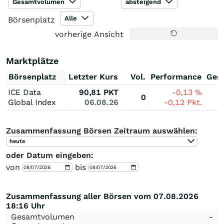
Gesamtvolumen
absteigend
Alle
Börsenplatz
vorherige Ansicht
Marktplätze
Börsenplatz
Letzter Kurs
Vol.
Performance
Ges
ICE Data
90,81
PKT
-0,13
%
0
Global Index
06.08.26
-0,12
Pkt.
Zusammenfassung Börsen Zeitraum auswählen:
heute
oder Datum eingeben:
von
bis
Zusammenfassung aller Börsen vom 07.08.2026
18:16 Uhr
Gesamtvolumen
-