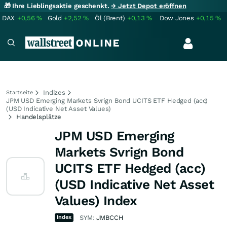
🎁 Ihre Lieblingsaktie geschenkt.
→ Jetzt Depot eröffnen
DAX
+0,56
%
Gold
+2,52
%
Öl (Brent)
+0,13
%
Dow Jones
+0,15
%
Indizes
Startseite
JPM USD Emerging Markets Svrign Bond UCITS ETF Hedged (acc)
(USD Indicative Net Asset Values)
Handelsplätze
JPM USD Emerging
Markets Svrign Bond
UCITS ETF Hedged (acc)
(USD Indicative Net Asset
Values) Index
Index
SYM:
JMBCCH