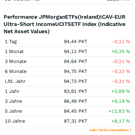
Performance JPMorganETFs(Ireland)ICAV-EUR
Ultra-Short IncomeUCITSETF Index (Indicative
Net Asset Values)
1 Tag
94,44
PKT
-0,11
%
1 Monat
94,11
PKT
+0,35
%
3 Monate
94,64
PKT
-0,21
%
6 Monate
94,75
PKT
-0,33
%
Lfd. Jahr
94,73
PKT
-0,31
%
1 Jahr
93,61
PKT
+0,89
%
3 Jahre
86,49
PKT
+9,19
%
5 Jahre
84,45
PKT
+11,83
%
10 Jahre
87,31
PKT
+8,17
%
mehr Performancedaten »