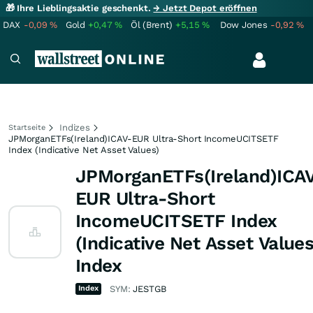
🎁 Ihre Lieblingsaktie geschenkt.
→ Jetzt Depot eröffnen
DAX
-0,09
%
Gold
+0,47
%
Öl (Brent)
+5,15
%
Dow Jones
-0,92
%
Indizes
Startseite
JPMorganETFs(Ireland)ICAV-EUR Ultra-Short IncomeUCITSETF
Index (Indicative Net Asset Values)
JPMorganETFs(Ireland)ICA
EUR Ultra-Short
IncomeUCITSETF Index
(Indicative Net Asset Values
Index
Index
SYM:
JESTGB