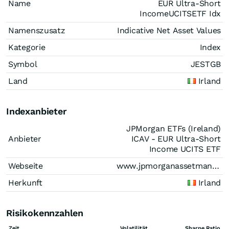
Name
EUR Ultra-Short
IncomeUCITSETF Idx
Namenszusatz
Indicative Net Asset Values
Kategorie
Index
Symbol
JESTGB
Land
Irland
Indexanbieter
JPMorgan ETFs (Ireland)
Anbieter
ICAV - EUR Ultra-Short
Income UCITS ETF
Webseite
www.jpmorganassetmanagement.ie
Herkunft
Irland
Risikokennzahlen
Zeit
Volatilität
Sharpe Ratio