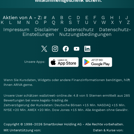
Willkommensgeschenk sichern.
Aktien von A - Z:
#
A
B
C
D
E
F
G
H
I
J
K
L
M
N
O
P
Q
R
S
T
U
V
W
X
Y
Z
Impressum
Disclaimer
Datenschutz
Datenschutz-
Einstellungen
Nutzungsbedingungen
Unsere Apps:
Wenn Sie Kursdaten, Widgets oder andere Finanzinformationen benötigen, hilft
Ihnen
ARIVA
gerne.
Unsere User schätzen wallstreet-online.de: 4.8 von 5 Sternen ermittelt aus 285
Bewertungen bei www.kagels-trading.de
Zeitverzögerung der Kursdaten: Deutsche Börsen +15 Min. NASDAQ +15 Min.
NYSE +20 Min. AMEX +20 Min. Dow Jones +15 Min. Alle Angaben ohne Gewähr.
Copyright © 1998-2026 Smartbroker Holding AG - Alle Rechte vorbehalten.
Mit Unterstützung von:
Daten & Kurse von: