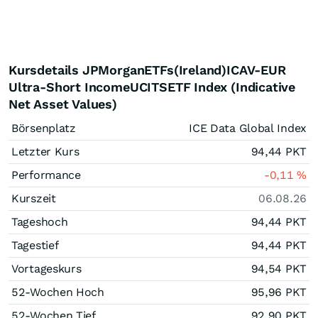
Kursdetails JPMorganETFs(Ireland)ICAV-EUR
Ultra-Short IncomeUCITSETF Index (Indicative
Net Asset Values)
Börsenplatz
ICE Data Global Index
Letzter Kurs
94,44
PKT
Performance
-0,11
%
Kurszeit
06.08.26
Tageshoch
94,44
PKT
Tagestief
94,44
PKT
Vortageskurs
94,54
PKT
52-Wochen Hoch
95,96
PKT
52-Wochen Tief
92,90
PKT