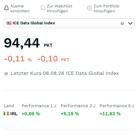
Alarme
Zur Watchlist
Zum Portfolio
einrichten
hinzufügen
hinzufügen
ICE Data Global Index
94,44
PKT
-0,11
-0,10
%
PKT
Letzter Kurs
06.08.26
ICE Data Global Index
Land
Performance 1 J
Performance 3 J
Performance 5 J
IRL
+0,89
%
+9,19
%
+11,83
%