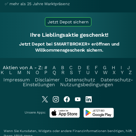
✅ mehr als 25 Jahre Marktpräsenz
Jetzt Depot sichern
Ihre Lieblingsaktie geschenkt!
Jetzt Depot bei SMARTBROKER+ eröffnen und
Willkommensgeschenk sichern.
Aktien von A - Z:
#
A
B
C
D
E
F
G
H
I
J
K
L
M
N
O
P
Q
R
S
T
U
V
W
X
Y
Z
Impressum
Disclaimer
Datenschutz
Datenschutz-
Einstellungen
Nutzungsbedingungen
Unsere Apps:
Wenn Sie Kursdaten, Widgets oder andere Finanzinformationen benötigen, hilft
Ihnen
ARIVA
gerne.