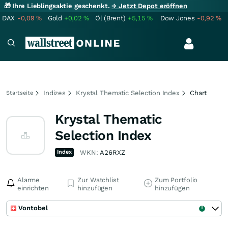
🎁 Ihre Lieblingsaktie geschenkt.
→ Jetzt Depot eröffnen
DAX
-0,09
%
Gold
+0,02
%
Öl (Brent)
+5,15
%
Dow Jones
-0,92
%
Indizes
Krystal Thematic Selection Index
Chart
Startseite
Krystal Thematic
Selection Index
Index
WKN:
A26RXZ
Alarme
Zur Watchlist
Zum Portfolio
einrichten
hinzufügen
hinzufügen
Vontobel