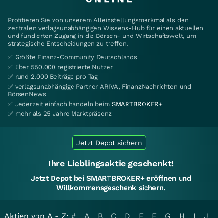
Profitieren Sie von unserem Alleinstellungsmerkmal als den
zentralen verlagsunabhängigen Wissens-Hub für einen aktuellen
und fundierten Zugang in die Börsen- und Wirtschaftswelt, um
strategische Entscheidungen zu treffen.
✅ Größte Finanz-Community Deutschlands
✅ über 550.000 registrierte Nutzer
✅ rund 2.000 Beiträge pro Tag
✅ verlagsunabhängige Partner ARIVA, FinanzNachrichten und
BörsenNews
✅ Jederzeit einfach handeln beim
SMARTBROKER+
✅ mehr als 25 Jahre Marktpräsenz
Jetzt Depot sichern
Ihre Lieblingsaktie geschenkt!
Jetzt Depot bei SMARTBROKER+ eröffnen und
Willkommensgeschenk sichern.
Aktien von A - Z:
#
A
B
C
D
E
F
G
H
I
J