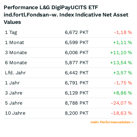
Performance L&G DigiPayUCITS ETF
ind.fortl.Fondsan-w. Index Indicative Net Asset
Values
1 Tag
6,672
PKT
-1,18
%
1 Monat
6,599
PKT
+1,11
%
3 Monate
6,006
PKT
+11,10
%
6 Monate
5,877
PKT
+13,54
%
Lfd. Jahr
6,442
PKT
+3,57
%
1 Jahr
6,791
PKT
-1,75
%
3 Jahre
6,129
PKT
+8,86
%
5 Jahre
8,788
PKT
-24,07
%
10 Jahre
8,200
PKT
-18,63
%
mehr Performancedaten »