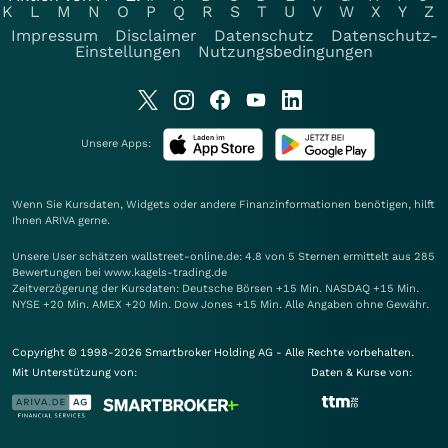
K
L
M
N
O
P
Q
R
S
T
U
V
W
X
Y
Z
Impressum
Disclaimer
Datenschutz
Datenschutz-
Einstellungen
Nutzungsbedingungen
Unsere Apps:
Wenn Sie Kursdaten, Widgets oder andere Finanzinformationen benötigen, hilft
Ihnen
ARIVA
gerne.
Unsere User schätzen wallstreet-online.de: 4.8 von 5 Sternen ermittelt aus 285
Bewertungen bei www.kagels-trading.de
Zeitverzögerung der Kursdaten: Deutsche Börsen +15 Min. NASDAQ +15 Min.
NYSE +20 Min. AMEX +20 Min. Dow Jones +15 Min. Alle Angaben ohne Gewähr.
Copyright © 1998-2026 Smartbroker Holding AG - Alle Rechte vorbehalten.
Mit Unterstützung von:
Daten & Kurse von: