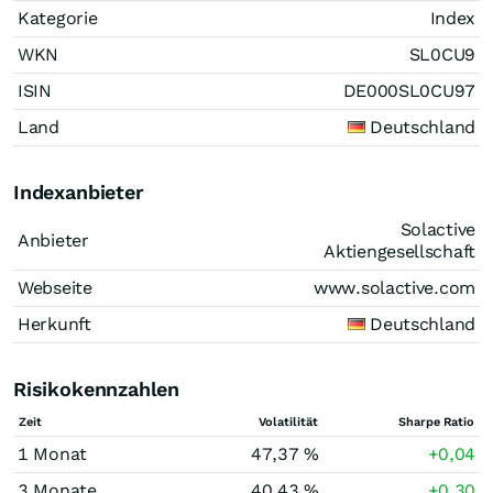
Kategorie
Index
WKN
SL0CU9
ISIN
DE000SL0CU97
Land
Deutschland
Indexanbieter
Solactive
Anbieter
Aktiengesellschaft
Webseite
www.solactive.com
Herkunft
Deutschland
Risikokennzahlen
Zeit
Volatilität
Sharpe Ratio
1 Monat
47,37 %
+0,04
3 Monate
40,43 %
+0,30