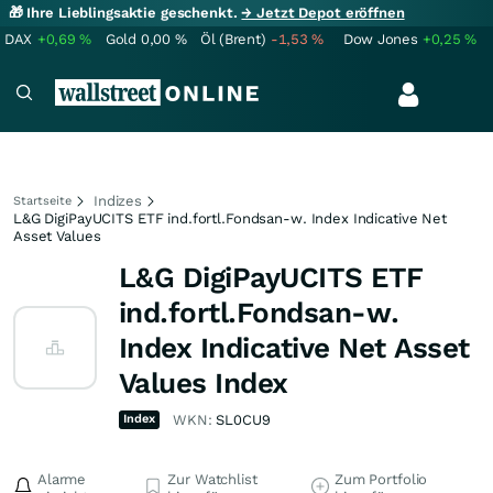
🎁 Ihre Lieblingsaktie geschenkt.
→ Jetzt Depot eröffnen
DAX
+0,69
%
Gold
0,00
%
Öl (Brent)
-1,53
%
Dow Jones
+0,25
%
Indizes
Startseite
L&G DigiPayUCITS ETF ind.fortl.Fondsan-w. Index Indicative Net
Asset Values
L&G DigiPayUCITS ETF
ind.fortl.Fondsan-w.
Index Indicative Net Asset
Values Index
Index
WKN:
SL0CU9
Alarme
Zur Watchlist
Zum Portfolio