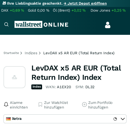
🎁 Ihre Lieblingsaktie geschenkt.
→ Jetzt Depot eröffnen
DAX
+0,69
%
Gold
0,00
%
Öl (Brent)
+0,02
%
Dow Jones
+0,25
%
Indizes
LevDAX x5 AR EUR (Total Return Index)
Startseite
LevDAX x5 AR EUR (Total
Return Index) Index
Index
WKN:
A1EX20
SYM:
DL32
Alarme
Zur Watchlist
Zum Portfolio
einrichten
hinzufügen
hinzufügen
Xetra