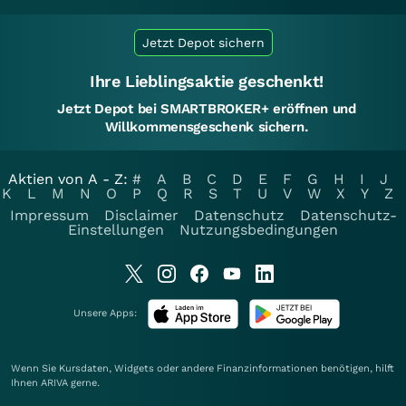
Jetzt Depot sichern
Ihre Lieblingsaktie geschenkt!
Jetzt Depot bei SMARTBROKER+ eröffnen und
Willkommensgeschenk sichern.
Aktien von A - Z:
#
A
B
C
D
E
F
G
H
I
J
K
L
M
N
O
P
Q
R
S
T
U
V
W
X
Y
Z
Impressum
Disclaimer
Datenschutz
Datenschutz-
Einstellungen
Nutzungsbedingungen
Unsere Apps:
Wenn Sie Kursdaten, Widgets oder andere Finanzinformationen benötigen, hilft
Ihnen
ARIVA
gerne.