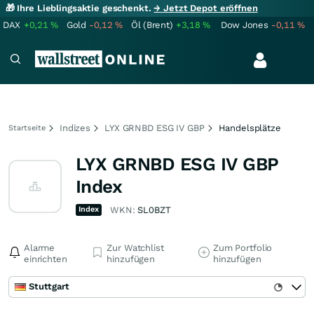
🎁 Ihre Lieblingsaktie geschenkt.
→ Jetzt Depot eröffnen
DAX
+0,21
%
Gold
-0,12
%
Öl (Brent)
+3,18
%
Dow Jones
-0,11
%
Indizes
LYX GRNBD ESG IV GBP
Handelsplätze
Startseite
LYX GRNBD ESG IV GBP
Index
Index
WKN:
SL0BZT
Alarme
Zur Watchlist
Zum Portfolio
einrichten
hinzufügen
hinzufügen
Stuttgart