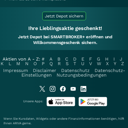
Jetzt Depot sichern
Ihre Lieblingsaktie geschenkt!
Jetzt Depot bei SMARTBROKER+ eröffnen und
Willkommensgeschenk sichern.
Aktien von A - Z:
#
A
B
C
D
E
F
G
H
I
J
K
L
M
N
O
P
Q
R
S
T
U
V
W
X
Y
Z
Impressum
Disclaimer
Datenschutz
Datenschutz-
Einstellungen
Nutzungsbedingungen
Unsere Apps:
Wenn Sie Kursdaten, Widgets oder andere Finanzinformationen benötigen, hilft
Ihnen
ARIVA
gerne.