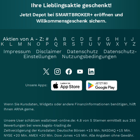
Ihre Lieblingsaktie geschenkt!
Jetzt Depot bei SMARTBROKER+ eröffnen und
Willkommensgeschenk sichern.
Aktien von A - Z:
#
A
B
C
D
E
F
G
H
I
J
K
L
M
N
O
P
Q
R
S
T
U
V
W
X
Y
Z
Impressum
Disclaimer
Datenschutz
Datenschutz-
Einstellungen
Nutzungsbedingungen
Unsere Apps:
Wenn Sie Kursdaten, Widgets oder andere Finanzinformationen benötigen, hilft
Ihnen
ARIVA
gerne.
Unsere User schätzen wallstreet-online.de: 4.8 von 5 Sternen ermittelt aus 285
Bewertungen bei www.kagels-trading.de
Zeitverzögerung der Kursdaten: Deutsche Börsen +15 Min. NASDAQ +15 Min.
NYSE +20 Min. AMEX +20 Min. Dow Jones +15 Min. Alle Angaben ohne Gewähr.