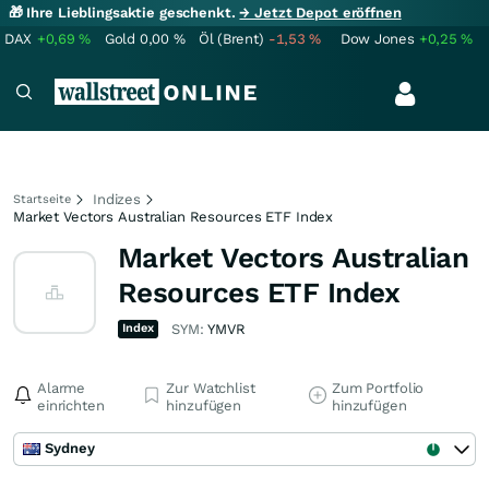
🎁 Ihre Lieblingsaktie geschenkt.
→ Jetzt Depot eröffnen
DAX
+0,69
%
Gold
0,00
%
Öl (Brent)
-1,53
%
Dow Jones
+0,25
%
Indizes
Startseite
Market Vectors Australian Resources ETF Index
Market Vectors Australian
Resources ETF Index
Index
SYM:
YMVR
Alarme
Zur Watchlist
Zum Portfolio
einrichten
hinzufügen
hinzufügen
Sydney