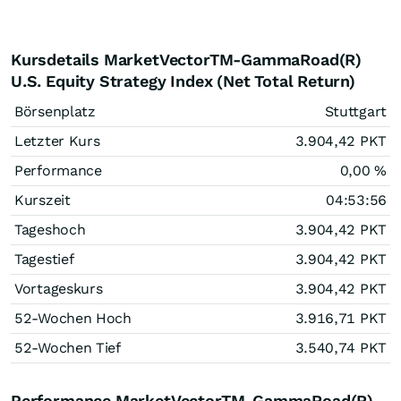
Kursdetails MarketVectorTM-GammaRoad(R)
U.S. Equity Strategy Index (Net Total Return)
Börsenplatz
Stuttgart
Letzter Kurs
3.904,42
PKT
Performance
0,00
%
Kurszeit
04:53:56
Tageshoch
3.904,42
PKT
Tagestief
3.904,42
PKT
Vortageskurs
3.904,42
PKT
52-Wochen Hoch
3.916,71
PKT
52-Wochen Tief
3.540,74
PKT
Performance MarketVectorTM-GammaRoad(R)