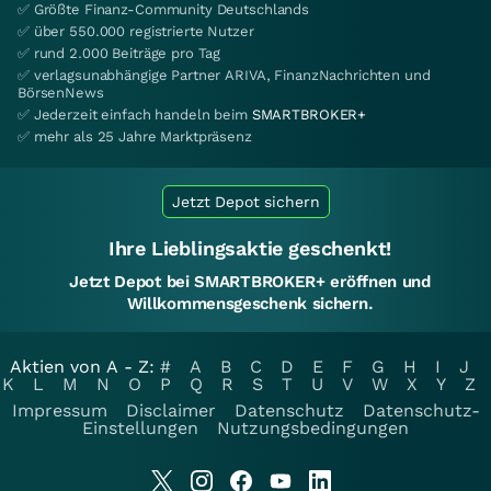
✅ Größte Finanz-Community Deutschlands
✅ über 550.000 registrierte Nutzer
✅ rund 2.000 Beiträge pro Tag
✅ verlagsunabhängige Partner ARIVA, FinanzNachrichten und
BörsenNews
✅ Jederzeit einfach handeln beim
SMARTBROKER+
✅ mehr als 25 Jahre Marktpräsenz
Jetzt Depot sichern
Ihre Lieblingsaktie geschenkt!
Jetzt Depot bei SMARTBROKER+ eröffnen und
Willkommensgeschenk sichern.
Aktien von A - Z:
#
A
B
C
D
E
F
G
H
I
J
K
L
M
N
O
P
Q
R
S
T
U
V
W
X
Y
Z
Impressum
Disclaimer
Datenschutz
Datenschutz-
Einstellungen
Nutzungsbedingungen