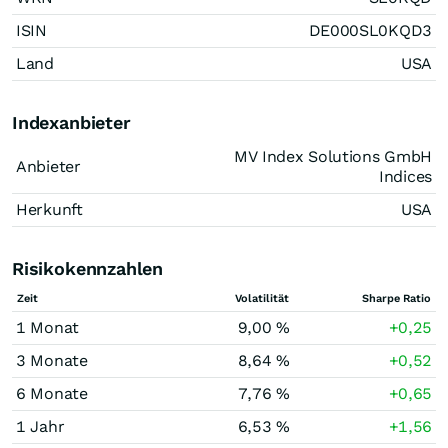
ISIN
DE000SL0KQD3
Land
USA
Indexanbieter
MV Index Solutions GmbH
Anbieter
Indices
Herkunft
USA
Risikokennzahlen
Zeit
Volatilität
Sharpe Ratio
1 Monat
9,00 %
+0,25
3 Monate
8,64 %
+0,52
6 Monate
7,76 %
+0,65
1 Jahr
6,53 %
+1,56