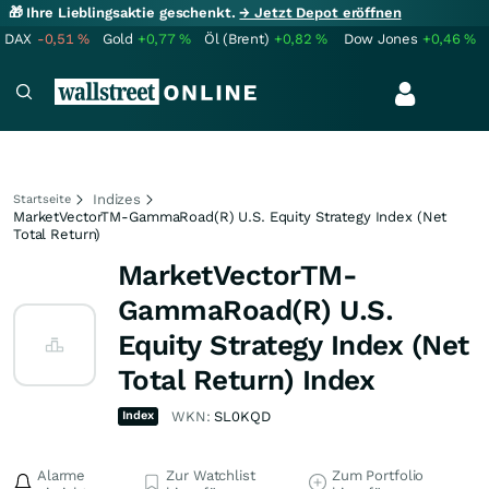
🎁 Ihre Lieblingsaktie geschenkt.
→ Jetzt Depot eröffnen
DAX
-0,51
%
Gold
+0,77
%
Öl (Brent)
+0,82
%
Dow Jones
+0,46
%
Indizes
Startseite
MarketVectorTM-GammaRoad(R) U.S. Equity Strategy Index (Net
Total Return)
MarketVectorTM-
GammaRoad(R) U.S.
Equity Strategy Index (Net
Total Return) Index
Index
WKN:
SL0KQD
Alarme
Zur Watchlist
Zum Portfolio