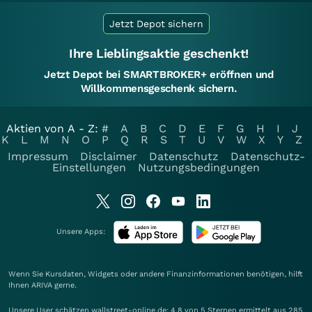
Jetzt Depot sichern
Ihre Lieblingsaktie geschenkt!
Jetzt Depot bei SMARTBROKER+ eröffnen und
Willkommensgeschenk sichern.
Aktien von A - Z:
#
A
B
C
D
E
F
G
H
I
J
K
L
M
N
O
P
Q
R
S
T
U
V
W
X
Y
Z
Impressum
Disclaimer
Datenschutz
Datenschutz-
Einstellungen
Nutzungsbedingungen
Unsere Apps:
Wenn Sie Kursdaten, Widgets oder andere Finanzinformationen benötigen, hilft
Ihnen
ARIVA
gerne.
Unsere User schätzen wallstreet-online.de: 4.8 von 5 Sternen ermittelt aus 285