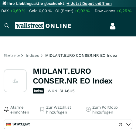
🎁 Ihre Lieblingsaktie geschenkt.
→ Jetzt Depot eröffnen
DAX
+0,69
%
Gold
0,00
%
Öl (Brent)
+0,02
%
Dow Jones
+0,25
%
Indizes
MIDLANT.EURO CONSER.NR EO Index
Startseite
MIDLANT.EURO
CONSER.NR EO Index
Index
WKN:
SLA6U5
Alarme
Zur Watchlist
Zum Portfolio
einrichten
hinzufügen
hinzufügen
Stuttgart