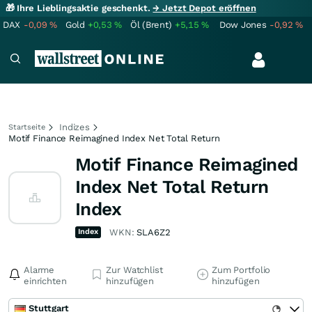
🎁 Ihre Lieblingsaktie geschenkt.
→ Jetzt Depot eröffnen
DAX
-0,09
%
Gold
+0,53
%
Öl (Brent)
+5,15
%
Dow Jones
-0,92
%
Indizes
Startseite
Motif Finance Reimagined Index Net Total Return
Motif Finance Reimagined
Index Net Total Return
Index
Index
WKN:
SLA6Z2
Alarme
Zur Watchlist
Zum Portfolio
einrichten
hinzufügen
hinzufügen
Stuttgart