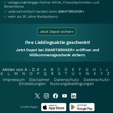
✅ verlagsunabhängige Partner ARIVA, FinanzNachrichten und
BörsenNews
✅ Jederzeit einfach handeln beim
SMARTBROKER+
✅ mehr als 25 Jahre Marktpräsenz
Jetzt Depot sichern
Ihre Lieblingsaktie geschenkt!
Jetzt Depot bei SMARTBROKER+ eröffnen und
Willkommensgeschenk sichern.
Aktien von A - Z:
#
A
B
C
D
E
F
G
H
I
J
K
L
M
N
O
P
Q
R
S
T
U
V
W
X
Y
Z
Impressum
Disclaimer
Datenschutz
Datenschutz-
Einstellungen
Nutzungsbedingungen
Unsere Apps: