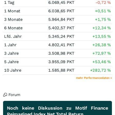
1 Tag
6.069,45
PKT
-0,72
%
1 Monat
6.038,65
PKT
+0,51
%
3 Monate
5.964,84
PKT
+1,75
%
6 Monate
5.402,57
PKT
+12,34
%
Lfd. Jahr
5.345,24
PKT
+13,55
%
1 Jahr
4.802,41
PKT
+26,38
%
3 Jahre
3.508,98
PKT
+72,97
%
5 Jahre
3.955,09
PKT
+53,46
%
10 Jahre
1.585,88
PKT
+282,72
%
mehr Performancedaten »
Forum
Noch keine Diskussion zu Motif Finance
Reimagined Index Net Total Return