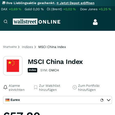
🎁 Ihre Lieblingsaktie geschenkt.
→ Jetzt Depot eröffnen
DAX
+0,69
%
Gold
0,00
%
Öl (Brent)
+0,02
%
Dow Jones
+0,25
%
Indizes
MSCI China Index
Startseite
MSCI China Index
Index
SYM:
OMCH
Alarme
Zur Watchlist
Zum Portfolio
einrichten
hinzufügen
hinzufügen
Eurex