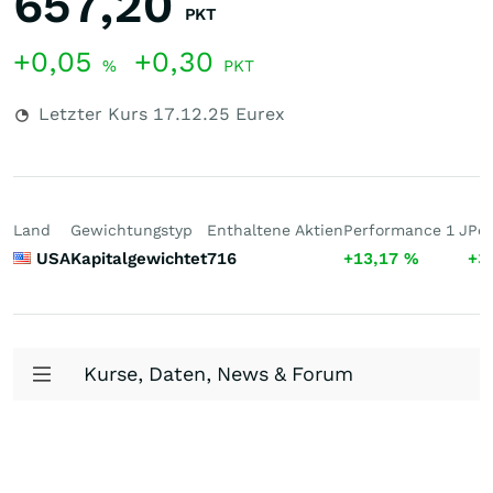
657,20
PKT
+0,05
+0,30
%
PKT
Letzter Kurs
17.12.25
Eurex
Land
Gewichtungstyp
Enthaltene Aktien
Performance 1 J
Per
USA
Kapitalgewichtet
716
+13,17
%
+3
Kurse, Daten, News & Forum