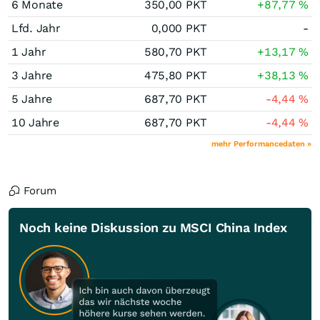
6 Monate
350,00
PKT
+87,77
%
Lfd. Jahr
0,000
PKT
-
1 Jahr
580,70
PKT
+13,17
%
3 Jahre
475,80
PKT
+38,13
%
5 Jahre
687,70
PKT
-4,44
%
10 Jahre
687,70
PKT
-4,44
%
mehr Performancedaten »
Forum
Noch keine Diskussion zu MSCI China Index