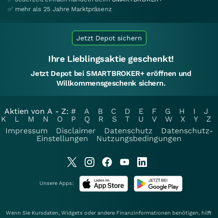
✅ mehr als 25 Jahre Marktpräsenz
Jetzt Depot sichern
Ihre Lieblingsaktie geschenkt!
Jetzt Depot bei SMARTBROKER+ eröffnen und
Willkommensgeschenk sichern.
Aktien von A - Z:
#
A
B
C
D
E
F
G
H
I
J
K
L
M
N
O
P
Q
R
S
T
U
V
W
X
Y
Z
Impressum
Disclaimer
Datenschutz
Datenschutz-
Einstellungen
Nutzungsbedingungen
Unsere Apps:
Wenn Sie Kursdaten, Widgets oder andere Finanzinformationen benötigen, hilft