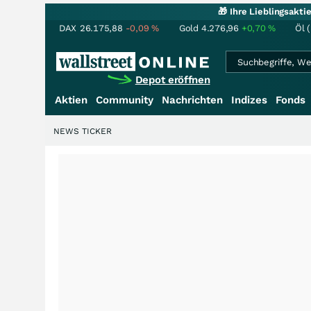
🎁 Ihre Lieblingsakt
DAX
26.175,88
-0,09
%
Gold
4.276,96
+0,70
%
Öl 
Depot eröffnen
Aktien
Community
Nachrichten
Indizes
Fonds
NEWS TICKER