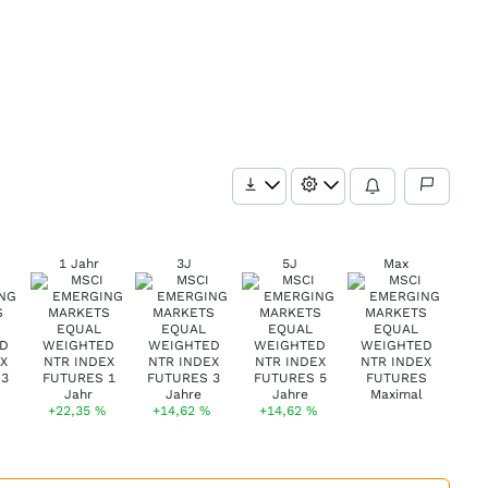
1 Jahr
3J
5J
Max
+22,35
%
+14,62
%
+14,62
%