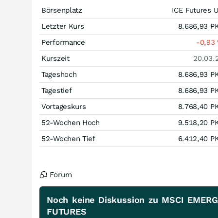
Börsenplatz
ICE Futures 
Letzter Kurs
8.686,93
P
Performance
-0,93
Kurszeit
20.03.
Tageshoch
8.686,93
P
Tagestief
8.686,93
P
Vortageskurs
8.768,40
P
52-Wochen Hoch
9.518,20
P
52-Wochen Tief
6.412,40
P
Forum
Noch keine Diskussion zu MSCI EME
FUTURES