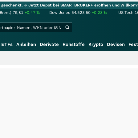
ie geschenkt.
→ Jetzt Depot bei SMARTBROKER+ eröffnen und Willkom
(Brent)
79,81
+0,47
%
Dow Jones
54.523,50
+0,23
%
US Tech 1
ETFs
Anleihen
Derivate
Rohstoffe
Krypto
Devisen
Fest
+++
S