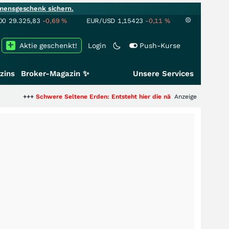
mensgeschenk sichern.
00
29.325,83
-0,69
%
EUR/USD
1,15423
-0,11
%
Aktie geschenkt!
Login
Push-Kurse
zins
Broker-Magazin ✨
Unsere Services
chwere Seltene Erden: Entsteht hier die nächste Milliardenstory?
Anzeige
+++