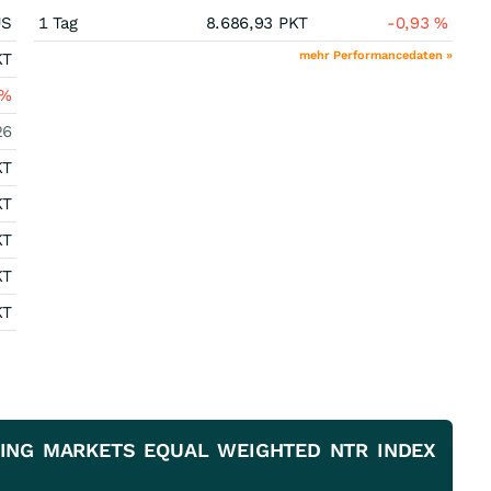
US
1 Tag
8.686,93
PKT
-0,93
%
mehr Performancedaten »
KT
%
26
KT
KT
KT
KT
KT
RGING MARKETS EQUAL WEIGHTED NTR INDEX