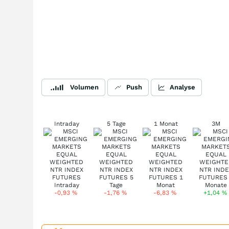
Volumen
Push
Analyse
Intraday
5 Tage
1 Monat
3M
-0,93
%
-1,76
%
-6,83
%
+1,04
%