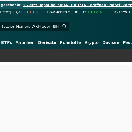
ie geschenkt.
→ Jetzt Depot bei SMARTBROKER+ eröffnen und Willkom
(Brent)
83,38
-0,19
%
Dow Jones
53.963,92
+0,12
%
US Tech 1
ETFs
Anleihen
Derivate
Rohstoffe
Krypto
Devisen
Fest
+++
Sc