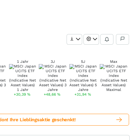
1 Jahr
3J
5J
Max
+30,39
%
+48,66
%
+31,94
%
! Ihre Lieblingsaktie geschenkt!