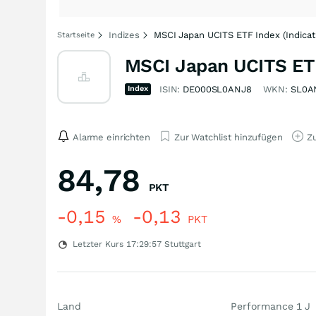
Indizes
MSCI Japan UCITS ETF Index (Indicat
Startseite
MSCI Japan UCITS ETF 
Index
ISIN:
DE000SL0ANJ8
WKN:
SL0A
Alarme einrichten
Zur Watchlist hinzufügen
Zu
84,78
PKT
-0,15
-0,13
%
PKT
Letzter Kurs
17:29:57
Stuttgart
Land
Performance 1 J