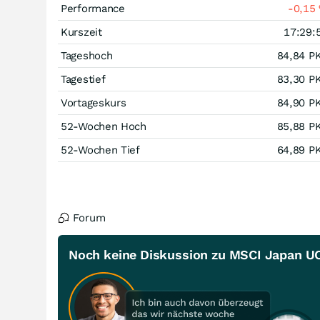
Performance
-0,15
Kurszeit
17:29:
Tageshoch
84,84
P
Tagestief
83,30
P
Vortageskurs
84,90
P
52-Wochen Hoch
85,88
P
52-Wochen Tief
64,89
P
Forum
Noch keine Diskussion zu MSCI Japan UCI