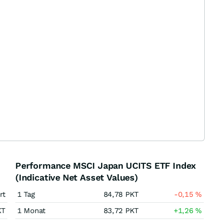
Performance MSCI Japan UCITS ETF Index
(Indicative Net Asset Values)
rt
1 Tag
84,78
PKT
-0,15
%
KT
1 Monat
83,72
PKT
+1,26
%