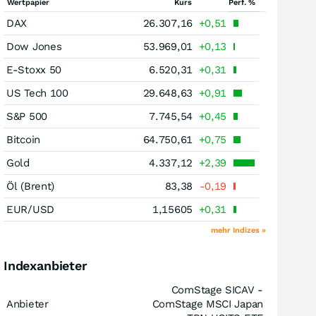
Wertpapier
Kurs
Perf. %
DAX
26.307,16
+0,51
Dow Jones
53.969,01
+0,13
E-Stoxx 50
6.520,31
+0,31
US Tech 100
29.648,63
+0,91
S&P 500
7.745,54
+0,45
Bitcoin
64.750,61
+0,75
Gold
4.337,12
+2,39
Öl (Brent)
83,38
-0,19
EUR/USD
1,15605
+0,31
mehr Indizes »
Indexanbieter
ComStage SICAV -
Anbieter
ComStage MSCI Japan