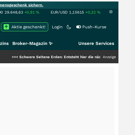
mensgeschenk sichern.
00
29.648,63
+0,91
%
EUR/USD
1,15615
+0,32
%
Aktie geschenkt!
Login
Push-Kurse
zins
Broker-Magazin ✨
Unsere Services
hwere Seltene Erden: Entsteht hier die nächste Milliardenstory?
Anzeige
+++