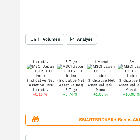
Volumen
Analyse
Intraday
5 Tage
1 Monat
3M
-0,15
%
+5,74
%
+1,06
%
+10,95
%
🎁
SMARTBROKER+ Bonus Aktion