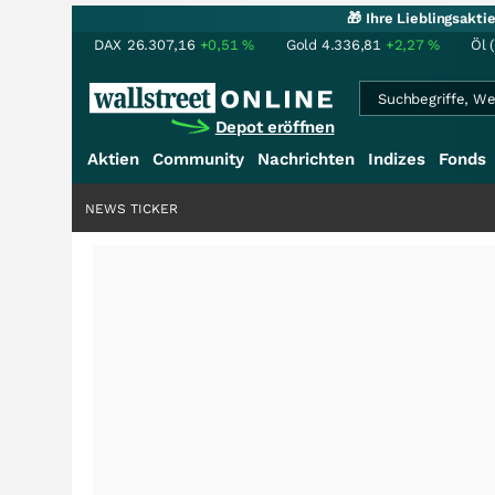
🎁 Ihre Lieblingsakt
DAX
26.307,16
+0,51
%
Gold
4.336,81
+2,27
%
Öl 
Depot eröffnen
Aktien
Community
Nachrichten
Indizes
Fonds
NEWS TICKER