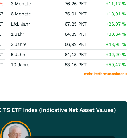
%
3 Monate
76,26
PKT
+11,17
%
57
6 Monate
75,01
PKT
+13,01
%
KT
Lfd. Jahr
67,25
PKT
+26,07
%
KT
1 Jahr
64,89
PKT
+30,64
%
KT
3 Jahre
56,92
PKT
+48,95
%
KT
5 Jahre
64,13
PKT
+32,20
%
KT
10 Jahre
53,16
PKT
+59,47
%
mehr Performancedaten »
TS ETF Index (Indicative Net Asset Values)