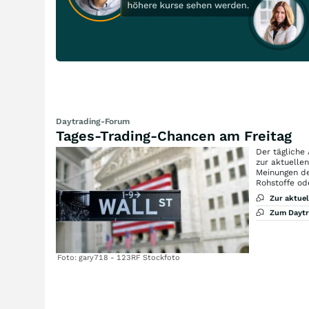
Daytrading-Forum
Tages-Trading-Chancen am Freitag
Der tägliche
zur aktuelle
Meinungen de
Rohstoffe od
Zur aktue
Zum Dayt
Foto: gary718 - 123RF Stockfoto