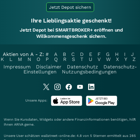
Jetzt Depot sichern
Ihre Lieblingsaktie geschenkt!
Jetzt Depot bei SMARTBROKER+ eröffnen und
Willkommensgeschenk sichern.
Aktien von A - Z:
#
A
B
C
D
E
F
G
H
I
J
K
L
M
N
O
P
Q
R
S
T
U
V
W
X
Y
Z
Impressum
Disclaimer
Datenschutz
Datenschutz-
Einstellungen
Nutzungsbedingungen
Unsere Apps:
Wenn Sie Kursdaten, Widgets oder andere Finanzinformationen benötigen, hilft
Ihnen
ARIVA
gerne.
Unsere User schätzen wallstreet-online.de: 4.8 von 5 Sternen ermittelt aus 285