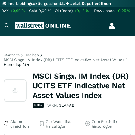
🎁 Ihre Lieblingsaktie geschenkt.
→ Jetzt Depot eröffnen
DAX
+0,69
%
Gold
0,00
%
Öl (Brent)
+0,18
%
Dow Jones
+0,25
%
Indizes
Startseite
MSCI Singa. IM Index (DR) UCITS ETF Indicative Net Asset Values
Handelsplätze
MSCI Singa. IM Index (DR)
UCITS ETF Indicative Net
Asset Values Index
Index
WKN:
SLA4AE
Alarme
Zur Watchlist
Zum Portfolio
einrichten
hinzufügen
hinzufügen