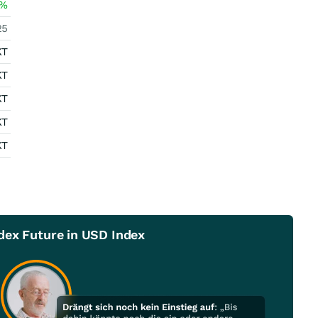
%
25
KT
KT
KT
KT
KT
dex Future in USD Index