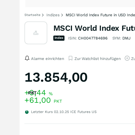
Indizes
MSCI World Index Future in USD Ind
Startseite
MSCI World Index Fut
Index
ISIN:
CH0047784696
SYM:
DMJ
Alarme einrichten
Zur Watchlist hinzufügen
Zu
13.854,00
+0,44
PKT
%
+61,00
PKT
Letzter Kurs
02.10.25
ICE Futures US