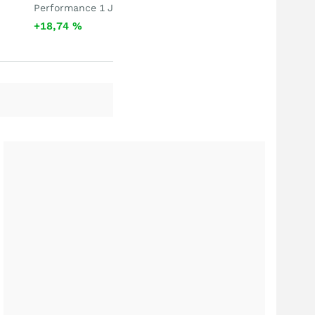
Performance 1 J
+18,74
%