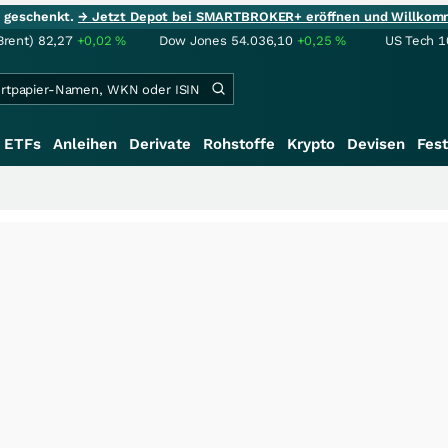
ie geschenkt.
→ Jetzt Depot bei SMARTBROKER+ eröffnen und Willkom
Brent)
82,27
+0,02
%
Dow Jones
54.036,10
+0,25
%
US Tech 1
ETFs
Anleihen
Derivate
Rohstoffe
Krypto
Devisen
Fest
+++
S