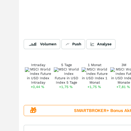
Volumen
Push
Analyse
Intraday
5 Tage
1 Monat
3M
+0,44
%
+1,75
%
+1,75
%
+7,81
%
🎁
SMARTBROKER+ Bonus Aktion