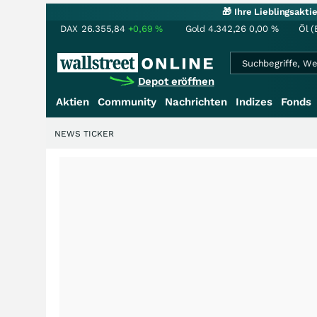
🎁 Ihre Lieblingsakt
DAX
26.355,84
+0,69
%
Gold
4.342,26
0,00
%
Öl (
Depot eröffnen
Aktien
Community
Nachrichten
Indizes
Fonds
NEWS TICKER