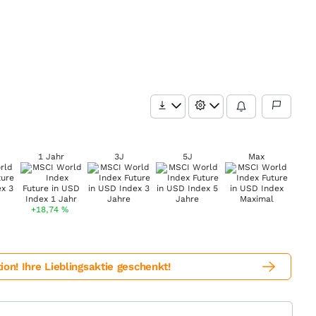
1 Jahr
3J
5J
Max
+18,74
%
! Ihre Lieblingsaktie geschenkt!