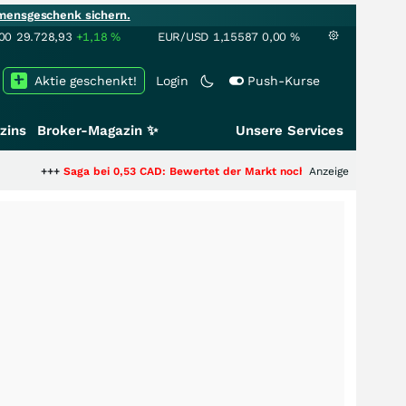
mensgeschenk sichern.
00
29.728,93
+1,18
%
EUR/USD
1,15587
0,00
%
Aktie geschenkt!
Login
Push-Kurse
zins
Broker-Magazin ✨
Unsere Services
aga bei 0,53 CAD: Bewertet der Markt noch immer nur die Hälfte der Story
Anzeige