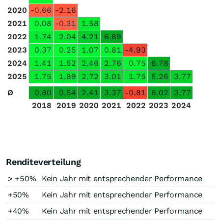
2020
-0.66
-2.16
2021
0.08
-0.31
1.58
2022
1.74
2.04
4.21
6.89
2023
0.37
0.25
1.07
0.81
-4.93
2024
1.41
1.52
2.46
2.76
0.75
6.78
2025
1.75
1.89
2.72
3.01
1.75
5.26
3.77
Ø
0.80
0.54
2.41
3.37
-0.81
6.02
3.77
2018
2019
2020
2021
2022
2023
2024
Renditeverteilung
> +50%
Kein Jahr mit entsprechender Performance
+50%
Kein Jahr mit entsprechender Performance
+40%
Kein Jahr mit entsprechender Performance