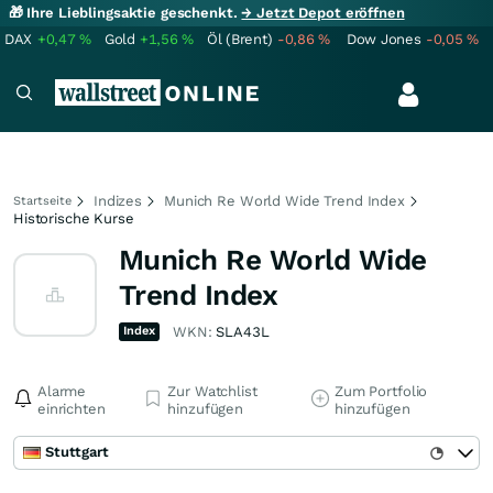
🎁 Ihre Lieblingsaktie geschenkt.
→ Jetzt Depot eröffnen
DAX
+0,47
%
Gold
+1,56
%
Öl (Brent)
-0,86
%
Dow Jones
-0,05
%
Indizes
Munich Re World Wide Trend Index
Startseite
Historische Kurse
Munich Re World Wide
Trend Index
Index
WKN:
SLA43L
Alarme
Zur Watchlist
Zum Portfolio
einrichten
hinzufügen
hinzufügen
Stuttgart