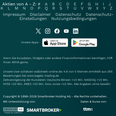
Aktien von A - Z:
#
A
B
C
D
E
F
G
H
I
J
K
L
M
N
O
P
Q
R
S
T
U
V
W
X
Y
Z
Impressum
Disclaimer
Datenschutz
Datenschutz-
Einstellungen
Nutzungsbedingungen
Unsere Apps:
Wenn Sie Kursdaten, Widgets oder andere Finanzinformationen benötigen, hilft
Ihnen
ARIVA
gerne.
Unsere User schätzen wallstreet-online.de: 4.8 von 5 Sternen ermittelt aus 285
Bewertungen bei www.kagels-trading.de
Zeitverzögerung der Kursdaten: Deutsche Börsen +15 Min. NASDAQ +15 Min.
NYSE +20 Min. AMEX +20 Min. Dow Jones +15 Min. Alle Angaben ohne Gewähr.
Copyright © 1998-2026 Smartbroker Holding AG - Alle Rechte vorbehalten.
Mit Unterstützung von:
Daten & Kurse von: