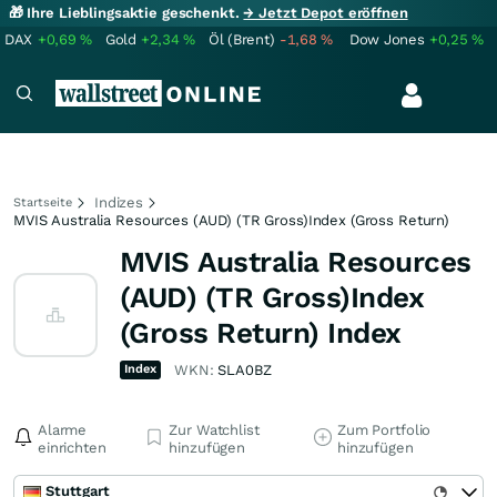
🎁 Ihre Lieblingsaktie geschenkt.
→ Jetzt Depot eröffnen
DAX
+0,69
%
Gold
+2,34
%
Öl (Brent)
-1,68
%
Dow Jones
+0,25
%
Indizes
Startseite
MVIS Australia Resources (AUD) (TR Gross)Index (Gross Return)
MVIS Australia Resources
(AUD) (TR Gross)Index
(Gross Return) Index
Index
WKN:
SLA0BZ
Alarme
Zur Watchlist
Zum Portfolio
einrichten
hinzufügen
hinzufügen
Stuttgart