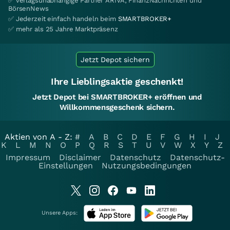
✅ verlagsunabhängige Partner ARIVA, FinanzNachrichten und
BörsenNews
✅ Jederzeit einfach handeln beim
SMARTBROKER+
✅ mehr als 25 Jahre Marktpräsenz
Jetzt Depot sichern
Ihre Lieblingsaktie geschenkt!
Jetzt Depot bei SMARTBROKER+ eröffnen und
Willkommensgeschenk sichern.
Aktien von A - Z:
#
A
B
C
D
E
F
G
H
I
J
K
L
M
N
O
P
Q
R
S
T
U
V
W
X
Y
Z
Impressum
Disclaimer
Datenschutz
Datenschutz-
Einstellungen
Nutzungsbedingungen
Unsere Apps: