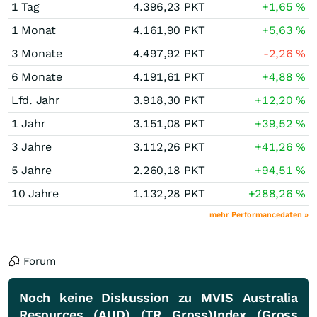
1 Tag
4.396,23
PKT
+1,65
%
1 Monat
4.161,90
PKT
+5,63
%
3 Monate
4.497,92
PKT
-2,26
%
6 Monate
4.191,61
PKT
+4,88
%
Lfd. Jahr
3.918,30
PKT
+12,20
%
1 Jahr
3.151,08
PKT
+39,52
%
3 Jahre
3.112,26
PKT
+41,26
%
5 Jahre
2.260,18
PKT
+94,51
%
10 Jahre
1.132,28
PKT
+288,26
%
mehr Performancedaten »
Forum
Noch keine Diskussion zu MVIS Australia
Resources (AUD) (TR Gross)Index (Gross