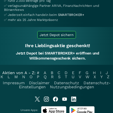
✅ rund 2.000 Beiträge pro Tag
✅ verlagsunabhängige Partner ARIVA, FinanzNachrichten und
BörsenNews
✅ Jederzeit einfach handeln beim
SMARTBROKER+
✅ mehr als 25 Jahre Marktpräsenz
Jetzt Depot sichern
Ihre Lieblingsaktie geschenkt!
Jetzt Depot bei SMARTBROKER+ eröffnen und
Willkommensgeschenk sichern.
Aktien von A - Z:
#
A
B
C
D
E
F
G
H
I
J
K
L
M
N
O
P
Q
R
S
T
U
V
W
X
Y
Z
Impressum
Disclaimer
Datenschutz
Datenschutz-
Einstellungen
Nutzungsbedingungen
Unsere Apps: