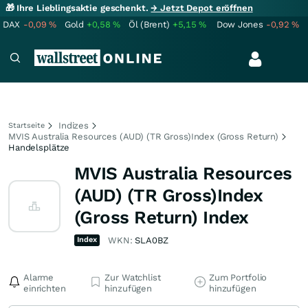
🎁 Ihre Lieblingsaktie geschenkt.
→ Jetzt Depot eröffnen
DAX
-0,09
%
Gold
+0,58
%
Öl (Brent)
+5,15
%
Dow Jones
-0,92
%
Indizes
Startseite
MVIS Australia Resources (AUD) (TR Gross)Index (Gross Return)
Handelsplätze
MVIS Australia Resources
(AUD) (TR Gross)Index
(Gross Return) Index
Index
WKN:
SLA0BZ
Alarme
Zur Watchlist
Zum Portfolio
einrichten
hinzufügen
hinzufügen