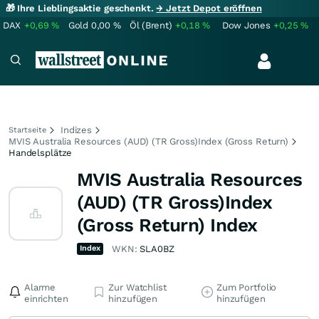
🎁 Ihre Lieblingsaktie geschenkt.
→ Jetzt Depot eröffnen
DAX
+0,69
%
Gold
0,00
%
Öl (Brent)
+0,18
%
Dow Jones
+0,25
%
Indizes
Startseite
MVIS Australia Resources (AUD) (TR Gross)Index (Gross Return)
Handelsplätze
MVIS Australia Resources
(AUD) (TR Gross)Index
(Gross Return) Index
Index
WKN:
SLA0BZ
Alarme
Zur Watchlist
Zum Portfolio
einrichten
hinzufügen
hinzufügen