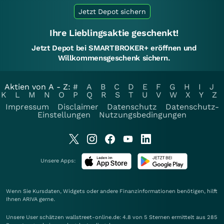
Jetzt Depot sichern
Ihre Lieblingsaktie geschenkt!
Jetzt Depot bei SMARTBROKER+ eröffnen und
Willkommensgeschenk sichern.
Aktien von A - Z:
#
A
B
C
D
E
F
G
H
I
J
K
L
M
N
O
P
Q
R
S
T
U
V
W
X
Y
Z
Impressum
Disclaimer
Datenschutz
Datenschutz-
Einstellungen
Nutzungsbedingungen
Unsere Apps:
Wenn Sie Kursdaten, Widgets oder andere Finanzinformationen benötigen, hilft
Ihnen
ARIVA
gerne.
Unsere User schätzen wallstreet-online.de: 4.8 von 5 Sternen ermittelt aus 285