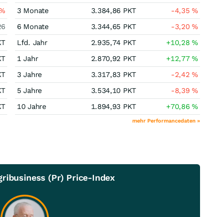
%
3 Monate
3.384,86
PKT
-4,35
%
26
6 Monate
3.344,65
PKT
-3,20
%
KT
Lfd. Jahr
2.935,74
PKT
+10,28
%
KT
1 Jahr
2.870,92
PKT
+12,77
%
KT
3 Jahre
3.317,83
PKT
-2,42
%
KT
5 Jahre
3.534,10
PKT
-8,39
%
KT
10 Jahre
1.894,93
PKT
+70,86
%
mehr Performancedaten »
ribusiness (Pr) Price-Index