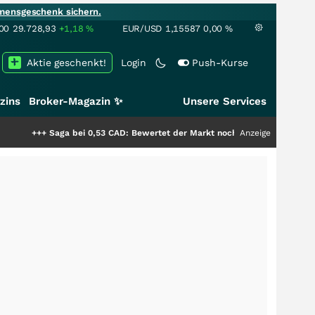
mensgeschenk sichern.
00
29.728,93
+1,18
%
EUR/USD
1,15587
0,00
%
Aktie geschenkt!
Login
Push-Kurse
zins
Broker-Magazin ✨
Unsere Services
aga bei 0,53 CAD: Bewertet der Markt noch immer nur die Hälfte der Story
Anzeige