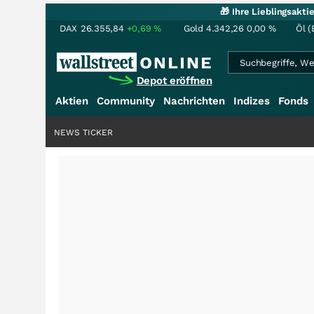
🎁 Ihre Lieblingsakt
DAX
26.355,84
+0,69
%
Gold
4.342,26
0,00
%
Öl (
Depot eröffnen
Aktien
Community
Nachrichten
Indizes
Fonds
NEWS TICKER