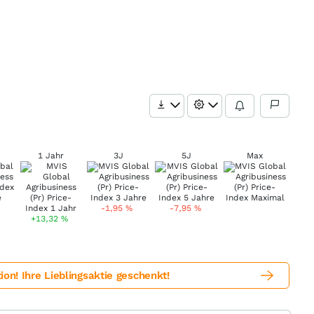
1 Jahr
3J
5J
Max
-1,95
%
-7,95
%
+13,32
%
! Ihre Lieblingsaktie geschenkt!