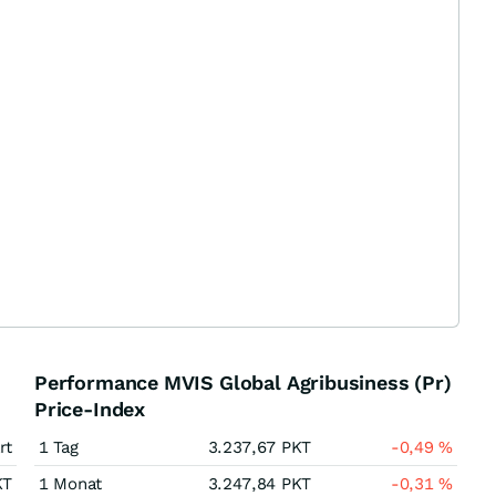
Performance MVIS Global Agribusiness (Pr)
Price-Index
rt
1 Tag
3.237,67
PKT
-0,49
%
KT
1 Monat
3.247,84
PKT
-0,31
%