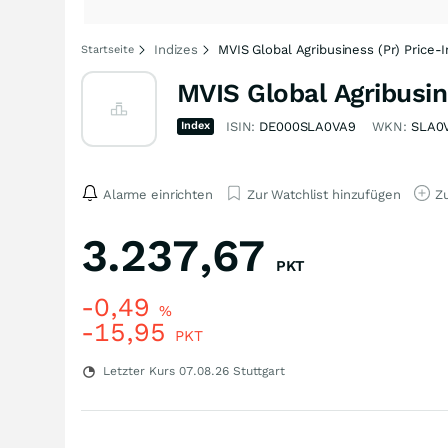
Indizes
MVIS Global Agribusiness (Pr) Price-
Startseite
MVIS Global Agribusin
Index
ISIN:
DE000SLA0VA9
WKN:
SLA0
Alarme einrichten
Zur Watchlist hinzufügen
Zu
3.237,67
PKT
-0,49
%
-15,95
PKT
Letzter Kurs
07.08.26
Stuttgart