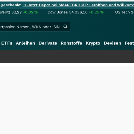
ie geschenkt.
→ Jetzt Depot bei SMARTBROKER+ eröffnen und Willkom
Brent)
82,27
+0,02
%
Dow Jones
54.036,10
+0,25
%
US Tech 1
ETFs
Anleihen
Derivate
Rohstoffe
Krypto
Devisen
Fest
+++
S