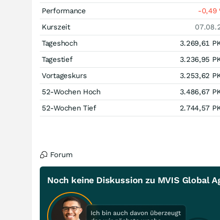
Performance
-0,49
Kurszeit
07.08.
Tageshoch
3.269,61
P
Tagestief
3.236,95
P
Vortageskurs
3.253,62
P
52-Wochen Hoch
3.486,67
P
52-Wochen Tief
2.744,57
P
Forum
Noch keine Diskussion zu MVIS Global Ag