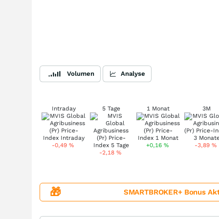
Volumen
Analyse
Intraday
5 Tage
1 Monat
3M
-0,49
%
+0,16
%
-3,89
%
-2,18
%
🎁
SMARTBROKER+ Bonus Aktion