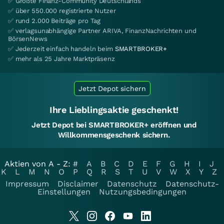
✅ Größte Finanz-Community Deutschlands
✅ über 550.000 registrierte Nutzer
✅ rund 2.000 Beiträge pro Tag
✅ verlagsunabhängige Partner ARIVA, FinanzNachrichten und
BörsenNews
✅ Jederzeit einfach handeln beim
SMARTBROKER+
✅ mehr als 25 Jahre Marktpräsenz
Jetzt Depot sichern
Ihre Lieblingsaktie geschenkt!
Jetzt Depot bei SMARTBROKER+ eröffnen und
Willkommensgeschenk sichern.
Aktien von A - Z:
#
A
B
C
D
E
F
G
H
I
J
K
L
M
N
O
P
Q
R
S
T
U
V
W
X
Y
Z
Impressum
Disclaimer
Datenschutz
Datenschutz-
Einstellungen
Nutzungsbedingungen