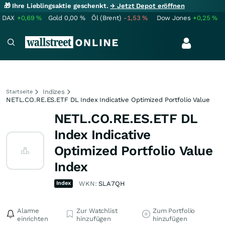
🎁 Ihre Lieblingsaktie geschenkt.
→ Jetzt Depot eröffnen
DAX
+0,69
%
Gold
0,00
%
Öl (Brent)
-1,53
%
Dow Jones
+0,25
%
Indizes
Startseite
NETL.CO.RE.ES.ETF DL Index Indicative Optimized Portfolio Value
NETL.CO.RE.ES.ETF DL
Index Indicative
Optimized Portfolio Value
Index
Index
WKN:
SLA7QH
Alarme
Zur Watchlist
Zum Portfolio
einrichten
hinzufügen
hinzufügen