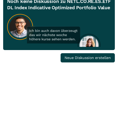
Noch keine Diskussion zu NETL.CO.RE.ES.ETF
DL Index Indicative Optimized Portfolio Value
Neue Diskussion erstellen