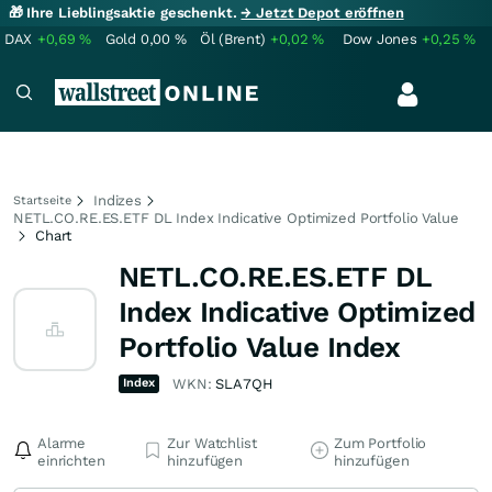
🎁 Ihre Lieblingsaktie geschenkt.
→ Jetzt Depot eröffnen
DAX
+0,69
%
Gold
0,00
%
Öl (Brent)
+0,02
%
Dow Jones
+0,25
%
Indizes
Startseite
NETL.CO.RE.ES.ETF DL Index Indicative Optimized Portfolio Value
Chart
NETL.CO.RE.ES.ETF DL
Index Indicative Optimized
Portfolio Value Index
Index
WKN:
SLA7QH
Alarme
Zur Watchlist
Zum Portfolio
einrichten
hinzufügen
hinzufügen