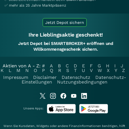
✅ mehr als 25 Jahre Marktpräsenz
Jetzt Depot sichern
Ihre Lieblingsaktie geschenkt!
Jetzt Depot bei SMARTBROKER+ eröffnen und
Willkommensgeschenk sichern.
Aktien von A - Z:
#
A
B
C
D
E
F
G
H
I
J
K
L
M
N
O
P
Q
R
S
T
U
V
W
X
Y
Z
Impressum
Disclaimer
Datenschutz
Datenschutz-
Einstellungen
Nutzungsbedingungen
Unsere Apps:
Wenn Sie Kursdaten, Widgets oder andere Finanzinformationen benötigen, hilft