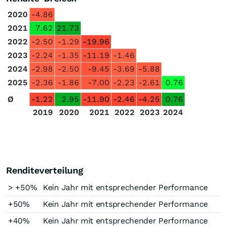
2020
-4.86
2021
7.62
21.73
2022
-2.50
-1.29
-19.96
2023
-2.24
-1.35
-11.19
-1.46
2024
-2.98
-2.50
-9.45
-3.69
-5.88
2025
-2.36
-1.86
-7.00
-2.23
-2.61
0.76
Ø
-1.22
2.95
-11.90
-2.46
-4.25
0.76
2019
2020
2021
2022
2023
2024
Renditeverteilung
> +50%
Kein Jahr mit entsprechender Performance
+50%
Kein Jahr mit entsprechender Performance
+40%
Kein Jahr mit entsprechender Performance