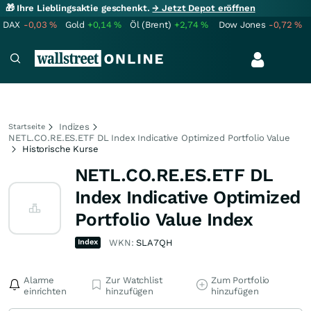
🎁 Ihre Lieblingsaktie geschenkt.
→ Jetzt Depot eröffnen
DAX
-0,03
%
Gold
+0,14
%
Öl (Brent)
+2,74
%
Dow Jones
-0,72
%
Indizes
Startseite
NETL.CO.RE.ES.ETF DL Index Indicative Optimized Portfolio Value
Historische Kurse
NETL.CO.RE.ES.ETF DL
Index Indicative Optimized
Portfolio Value Index
Index
WKN:
SLA7QH
Alarme
Zur Watchlist
Zum Portfolio
einrichten
hinzufügen
hinzufügen