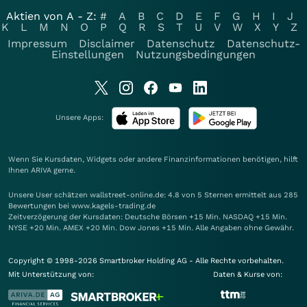
Aktien von A - Z:
#
A
B
C
D
E
F
G
H
I
J
K
L
M
N
O
P
Q
R
S
T
U
V
W
X
Y
Z
Impressum
Disclaimer
Datenschutz
Datenschutz-
Einstellungen
Nutzungsbedingungen
Unsere Apps:
Wenn Sie Kursdaten, Widgets oder andere Finanzinformationen benötigen, hilft
Ihnen
ARIVA
gerne.
Unsere User schätzen wallstreet-online.de: 4.8 von 5 Sternen ermittelt aus 285
Bewertungen bei www.kagels-trading.de
Zeitverzögerung der Kursdaten: Deutsche Börsen +15 Min. NASDAQ +15 Min.
NYSE +20 Min. AMEX +20 Min. Dow Jones +15 Min. Alle Angaben ohne Gewähr.
Copyright © 1998-2026 Smartbroker Holding AG - Alle Rechte vorbehalten.
Mit Unterstützung von:
Daten & Kurse von: