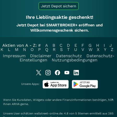
Jetzt Depot sichern
Ihre Lieblingsaktie geschenkt!
Jetzt Depot bei SMARTBROKER+ eröffnen und
Willkommensgeschenk sichern.
Aktien von A - Z:
#
A
B
C
D
E
F
G
H
I
J
K
L
M
N
O
P
Q
R
S
T
U
V
W
X
Y
Z
Impressum
Disclaimer
Datenschutz
Datenschutz-
Einstellungen
Nutzungsbedingungen
Unsere Apps:
Wenn Sie Kursdaten, Widgets oder andere Finanzinformationen benötigen, hilft
Ihnen
ARIVA
gerne.
Unsere User schätzen wallstreet-online.de: 4.8 von 5 Sternen ermittelt aus 285