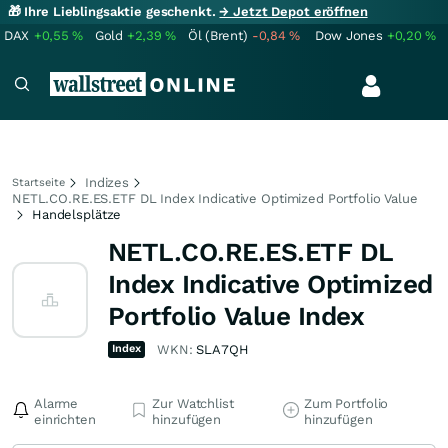
🎁 Ihre Lieblingsaktie geschenkt.
→ Jetzt Depot eröffnen
DAX
+0,55
%
Gold
+2,39
%
Öl (Brent)
-0,84
%
Dow Jones
+0,20
%
Indizes
Startseite
NETL.CO.RE.ES.ETF DL Index Indicative Optimized Portfolio Value
Handelsplätze
NETL.CO.RE.ES.ETF DL
Index Indicative Optimized
Portfolio Value Index
Index
WKN:
SLA7QH
Alarme
Zur Watchlist
Zum Portfolio
einrichten
hinzufügen
hinzufügen