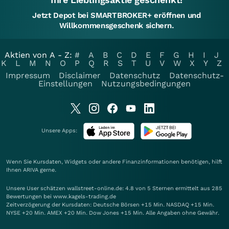
Jetzt Depot bei SMARTBROKER+ eröffnen und
Willkommensgeschenk sichern.
Aktien von A - Z:
#
A
B
C
D
E
F
G
H
I
J
K
L
M
N
O
P
Q
R
S
T
U
V
W
X
Y
Z
Impressum
Disclaimer
Datenschutz
Datenschutz-
Einstellungen
Nutzungsbedingungen
Unsere Apps:
Wenn Sie Kursdaten, Widgets oder andere Finanzinformationen benötigen, hilft
Ihnen
ARIVA
gerne.
Unsere User schätzen wallstreet-online.de: 4.8 von 5 Sternen ermittelt aus 285
Bewertungen bei www.kagels-trading.de
Zeitverzögerung der Kursdaten: Deutsche Börsen +15 Min. NASDAQ +15 Min.
NYSE +20 Min. AMEX +20 Min. Dow Jones +15 Min. Alle Angaben ohne Gewähr.