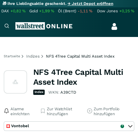
🎁 Ihre Lieblingsaktie geschenkt.
→ Jetzt Depot eröffnen
DAX
+0,82
%
Gold
+1,99
%
Öl (Brent)
-1,11
%
Dow Jones
+0,25
%
Indizes
NFS 4Tree Capital Multi Asset Index
Startseite
NFS 4Tree Capital Multi
Asset Index
Index
WKN:
A39CTD
Alarme
Zur Watchlist
Zum Portfolio
einrichten
hinzufügen
hinzufügen
Vontobel