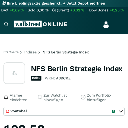
🎁 Ihre Lieblingsaktie geschenkt.
→ Jetzt Depot eröffnen
DAX
+0,69
%
Gold
0,00
%
Öl (Brent)
+0,02
%
Dow Jones
+0,25
%
Indizes
NFS Berlin Strategie Index
Startseite
NFS Berlin Strategie Index
Index
WKN:
A39CRZ
Alarme
Zur Watchlist
Zum Portfolio
einrichten
hinzufügen
hinzufügen
Vontobel