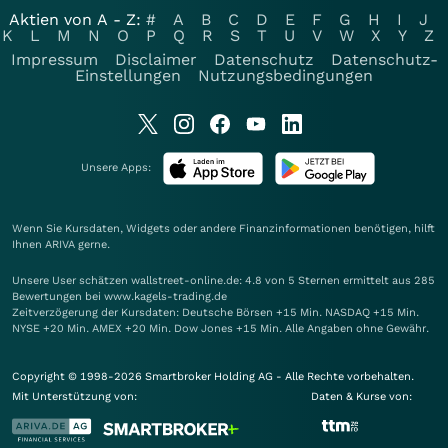
Aktien von A - Z:
#
A
B
C
D
E
F
G
H
I
J
K
L
M
N
O
P
Q
R
S
T
U
V
W
X
Y
Z
Impressum
Disclaimer
Datenschutz
Datenschutz-
Einstellungen
Nutzungsbedingungen
Unsere Apps:
Wenn Sie Kursdaten, Widgets oder andere Finanzinformationen benötigen, hilft
Ihnen
ARIVA
gerne.
Unsere User schätzen wallstreet-online.de: 4.8 von 5 Sternen ermittelt aus 285
Bewertungen bei www.kagels-trading.de
Zeitverzögerung der Kursdaten: Deutsche Börsen +15 Min. NASDAQ +15 Min.
NYSE +20 Min. AMEX +20 Min. Dow Jones +15 Min. Alle Angaben ohne Gewähr.
Copyright © 1998-2026 Smartbroker Holding AG - Alle Rechte vorbehalten.
Mit Unterstützung von:
Daten & Kurse von: