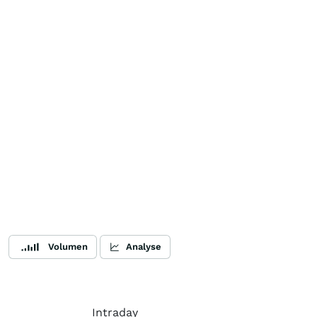
Volumen
Analyse
Intraday
5