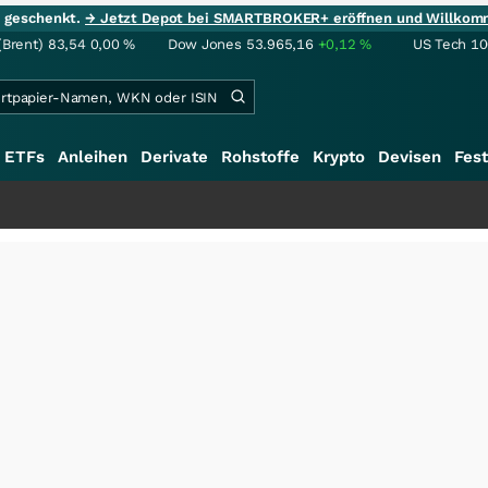
ie geschenkt.
→ Jetzt Depot bei SMARTBROKER+ eröffnen und Willkom
(Brent)
83,54
0,00
%
Dow Jones
53.965,16
+0,12
%
US Tech 1
ETFs
Anleihen
Derivate
Rohstoffe
Krypto
Devisen
Fest