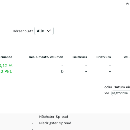
An
Alle
Börsenplatz
ormance
Ges. Umsatz/Volumen
Geldkurs
Briefkurs
Vol.
0,12
%
-
-
-
12
Pkt.
0
-
-
oder Datum ei
von
-
Höchster Spread
-
Niedrigster Spread
-