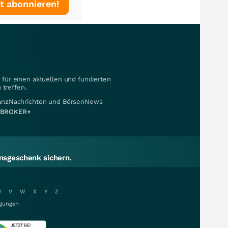
t abonnieren!
für einen aktuellen und fundierten
 treffen.
nanzNachrichten und BörsenNews
BROKER+
sgeschenk sichern.
U
V
W
X
Y
Z
gungen