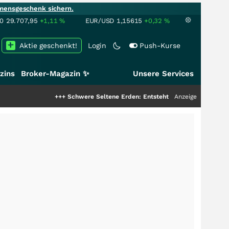
mensgeschenk sichern.
00
29.707,95
+1,11
%
EUR/USD
1,15615
+0,32
%
Aktie geschenkt!
Login
Push-Kurse
zins
Broker-Magazin ✨
Unsere Services
+++
Schwere Seltene Erden: Entsteht hier die nächste Milliarden
Anzeige