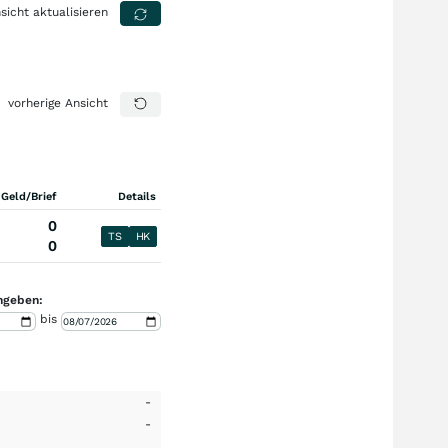
sicht aktualisieren
vorherige Ansicht
 Geld/Brief
Details
0
TS
HK
0
ngeben:
bis
-
-