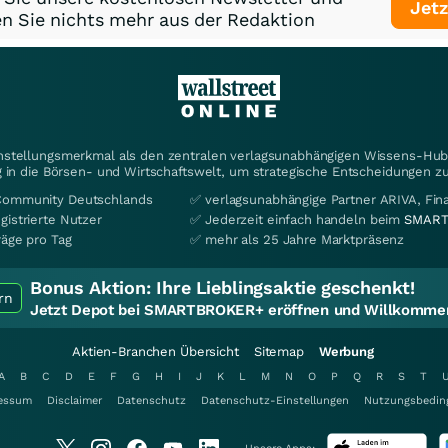
Jetz
n Sie nichts mehr aus der Redaktion
instellungsmerkmal als den zentralen verlagsunabhängigen Wissens-Hub 
 in die Börsen- und Wirtschaftswelt, um strategische Entscheidungen zu
Community Deutschlands
✅ verlagsunabhängige Partner ARIVA, Fi
gistrierte Nutzer
✅ Jederzeit einfach handeln beim
SMART
räge pro Tag
✅ mehr als 25 Jahre Marktpräsenz
Bonus Aktion:
Ihre Lieblingsaktie geschenkt!
rn
Jetzt Depot bei SMARTBROKER+ eröffnen und Willkommen
Aktien-Branchen Übersicht
Sitemap
Werbung
A
B
C
D
E
F
G
H
I
J
K
L
M
N
O
P
Q
R
S
T
essum
Disclaimer
Datenschutz
Datenschutz-Einstellungen
Nutzungsbedin