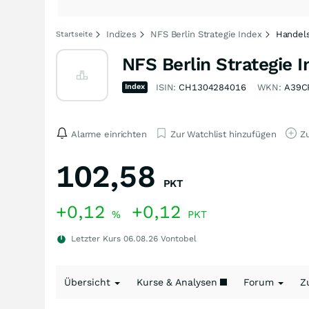
Indizes
NFS Berlin Strategie Index
Handels
Startseite
NFS Berlin Strategie 
Index
ISIN:
CH1304284016
WKN:
A39C
Alarme einrichten
Zur Watchlist hinzufügen
Zu
102,58
PKT
+0,12
+0,12
%
PKT
Letzter Kurs
06.08.26
Vontobel
Übersicht
Kurse & Analysen
Forum
Z