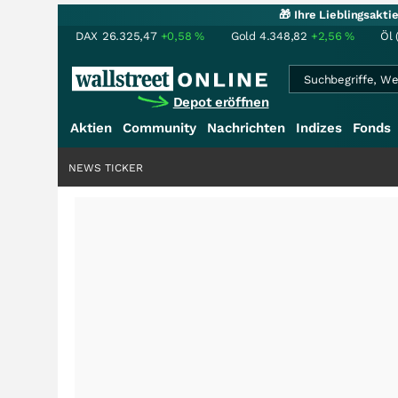
🎁 Ihre Lieblingsakt
DAX
26.325,47
+0,58
%
Gold
4.348,82
+2,56
%
Öl 
Depot eröffnen
Aktien
Community
Nachrichten
Indizes
Fonds
NEWS TICKER