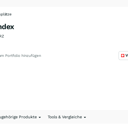
plätze
Index
RZ
V
m Portfolio hinzufügen
ugehörige Produkte
Tools & Vergleiche