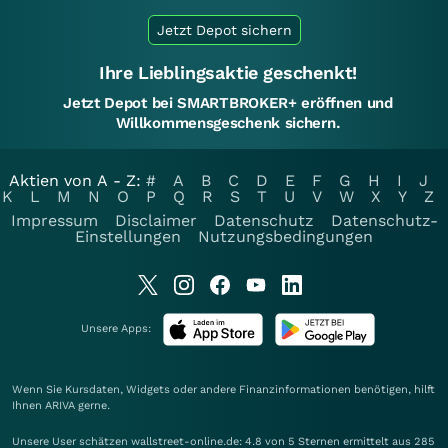
Jetzt Depot sichern
Ihre Lieblingsaktie geschenkt!
Jetzt Depot bei SMARTBROKER+ eröffnen und
Willkommensgeschenk sichern.
Aktien von A - Z:
#
A
B
C
D
E
F
G
H
I
J
K
L
M
N
O
P
Q
R
S
T
U
V
W
X
Y
Z
Impressum
Disclaimer
Datenschutz
Datenschutz-
Einstellungen
Nutzungsbedingungen
Unsere Apps:
Wenn Sie Kursdaten, Widgets oder andere Finanzinformationen benötigen, hilft
Ihnen
ARIVA
gerne.
Unsere User schätzen wallstreet-online.de: 4.8 von 5 Sternen ermittelt aus 285