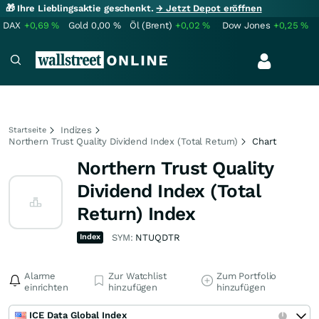
🎁 Ihre Lieblingsaktie geschenkt.
→ Jetzt Depot eröffnen
DAX
+0,69
%
Gold
0,00
%
Öl (Brent)
+0,02
%
Dow Jones
+0,25
%
Indizes
Startseite
Northern Trust Quality Dividend Index (Total Return)
Chart
Northern Trust Quality
Dividend Index (Total
Return) Index
Index
SYM:
NTUQDTR
Alarme
Zur Watchlist
Zum Portfolio
einrichten
hinzufügen
hinzufügen
ICE Data Global Index