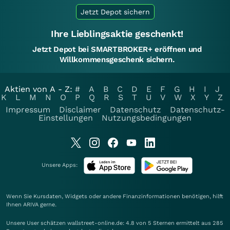
Jetzt Depot sichern
Ihre Lieblingsaktie geschenkt!
Jetzt Depot bei SMARTBROKER+ eröffnen und
Willkommensgeschenk sichern.
Aktien von A - Z:
#
A
B
C
D
E
F
G
H
I
J
K
L
M
N
O
P
Q
R
S
T
U
V
W
X
Y
Z
Impressum
Disclaimer
Datenschutz
Datenschutz-
Einstellungen
Nutzungsbedingungen
Unsere Apps:
Wenn Sie Kursdaten, Widgets oder andere Finanzinformationen benötigen, hilft
Ihnen
ARIVA
gerne.
Unsere User schätzen wallstreet-online.de: 4.8 von 5 Sternen ermittelt aus 285