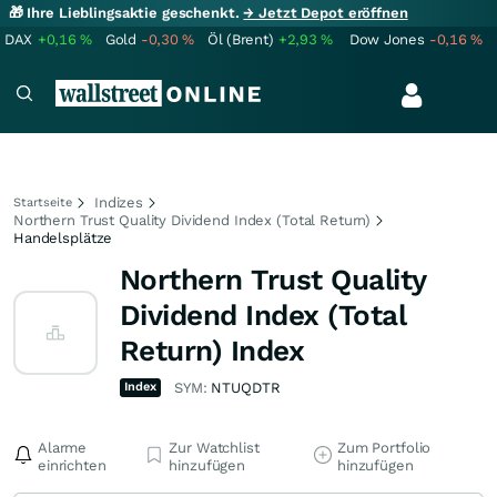
🎁 Ihre Lieblingsaktie geschenkt.
→ Jetzt Depot eröffnen
DAX
+0,16
%
Gold
-0,30
%
Öl (Brent)
+2,93
%
Dow Jones
-0,16
%
Indizes
Startseite
Northern Trust Quality Dividend Index (Total Return)
Handelsplätze
Northern Trust Quality
Dividend Index (Total
Return) Index
Index
SYM:
NTUQDTR
Alarme
Zur Watchlist
Zum Portfolio
einrichten
hinzufügen
hinzufügen