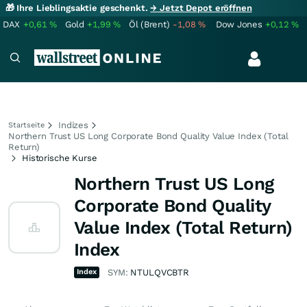
🎁 Ihre Lieblingsaktie geschenkt.
→ Jetzt Depot eröffnen
DAX
+0,61
%
Gold
+1,99
%
Öl (Brent)
-1,08
%
Dow Jones
+0,12
%
Indizes
Startseite
Northern Trust US Long Corporate Bond Quality Value Index (Total
Return)
Historische Kurse
Northern Trust US Long
Corporate Bond Quality
Value Index (Total Return)
Index
Index
SYM:
NTULQVCBTR