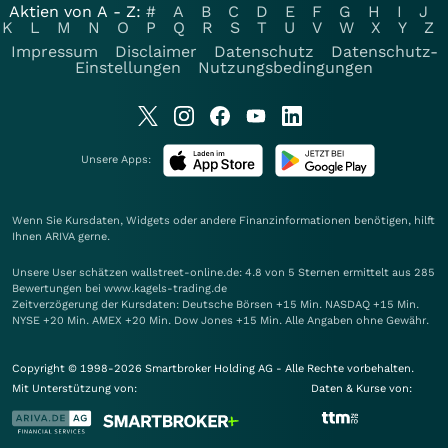
Aktien von A - Z:
#
A
B
C
D
E
F
G
H
I
J
K
L
M
N
O
P
Q
R
S
T
U
V
W
X
Y
Z
Impressum
Disclaimer
Datenschutz
Datenschutz-
Einstellungen
Nutzungsbedingungen
Unsere Apps:
Wenn Sie Kursdaten, Widgets oder andere Finanzinformationen benötigen, hilft
Ihnen
ARIVA
gerne.
Unsere User schätzen wallstreet-online.de: 4.8 von 5 Sternen ermittelt aus 285
Bewertungen bei www.kagels-trading.de
Zeitverzögerung der Kursdaten: Deutsche Börsen +15 Min. NASDAQ +15 Min.
NYSE +20 Min. AMEX +20 Min. Dow Jones +15 Min. Alle Angaben ohne Gewähr.
Copyright © 1998-2026 Smartbroker Holding AG - Alle Rechte vorbehalten.
Mit Unterstützung von:
Daten & Kurse von: