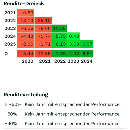
Rendite-Dreieck
2021
-0.63
2022
-13.73
-25.10
2023
-6.06
-8.66
11.38
2024
-4.48
-5.74
5.75
0.40
2025
-2.30
-2.71
6.15
3.63
6.97
Ø
-5.44
-10.55
7.76
2.02
6.97
2020
2021
2022
2023
2024
Renditeverteilung
> +50%
Kein Jahr mit entsprechender Performance
+50%
Kein Jahr mit entsprechender Performance
+40%
Kein Jahr mit entsprechender Performance