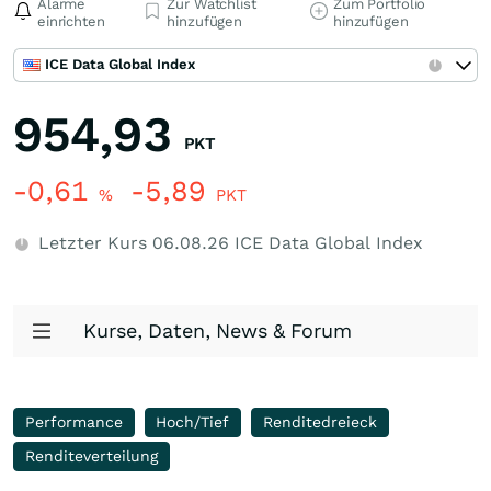
Alarme
Zur Watchlist
Zum Portfolio
einrichten
hinzufügen
hinzufügen
ICE Data Global Index
954,93
PKT
-0,61
-5,89
%
PKT
Letzter Kurs
06.08.26
ICE Data Global Index
Kurse, Daten, News & Forum
Performance
Hoch/Tief
Renditedreieck
Renditeverteilung