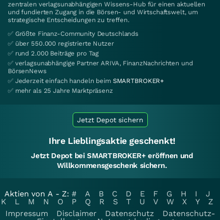
zentralen verlagsunabhängigen Wissens-Hub für einen aktuellen
und fundierten Zugang in die Börsen- und Wirtschaftswelt, um
strategische Entscheidungen zu treffen.
✅ Größte Finanz-Community Deutschlands
✅ über 550.000 registrierte Nutzer
✅ rund 2.000 Beiträge pro Tag
✅ verlagsunabhängige Partner ARIVA, FinanzNachrichten und
BörsenNews
✅ Jederzeit einfach handeln beim
SMARTBROKER+
✅ mehr als 25 Jahre Marktpräsenz
Jetzt Depot sichern
Ihre Lieblingsaktie geschenkt!
Jetzt Depot bei SMARTBROKER+ eröffnen und
Willkommensgeschenk sichern.
Aktien von A - Z:
#
A
B
C
D
E
F
G
H
I
J
K
L
M
N
O
P
Q
R
S
T
U
V
W
X
Y
Z
Impressum
Disclaimer
Datenschutz
Datenschutz-