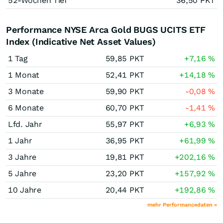
52-Wochen Tief
36,50
PKT
Performance NYSE Arca Gold BUGS UCITS ETF
Index (Indicative Net Asset Values)
1 Tag
59,85
PKT
+7,16
%
1 Monat
52,41
PKT
+14,18
%
3 Monate
59,90
PKT
-0,08
%
6 Monate
60,70
PKT
-1,41
%
Lfd. Jahr
55,97
PKT
+6,93
%
1 Jahr
36,95
PKT
+61,99
%
3 Jahre
19,81
PKT
+202,16
%
5 Jahre
23,20
PKT
+157,92
%
10 Jahre
20,44
PKT
+192,86
%
mehr Performancedaten »