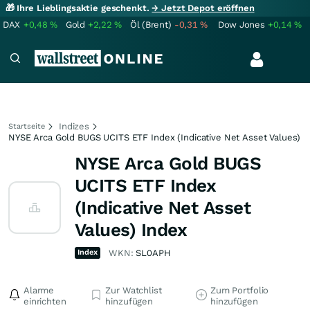
🎁 Ihre Lieblingsaktie geschenkt.
→ Jetzt Depot eröffnen
DAX
+0,48
%
Gold
+2,22
%
Öl (Brent)
-0,31
%
Dow Jones
+0,14
%
Indizes
Startseite
NYSE Arca Gold BUGS UCITS ETF Index (Indicative Net Asset Values)
NYSE Arca Gold BUGS
UCITS ETF Index
(Indicative Net Asset
Values) Index
Index
WKN:
SL0APH
Alarme
Zur Watchlist
Zum Portfolio
einrichten
hinzufügen
hinzufügen