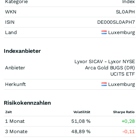
Kategorie
Index
WKN
SL0APH
ISIN
DE000SL0APH7
Land
Luxemburg
Indexanbieter
Lyxor SICAV - Lyxor NYSE
Anbieter
Arca Gold BUGS (DR)
UCITS ETF
Herkunft
Luxemburg
Risikokennzahlen
Zeit
Volatilität
Sharpe Ratio
1 Monat
51,08 %
+0,28
3 Monate
48,89 %
-0,11