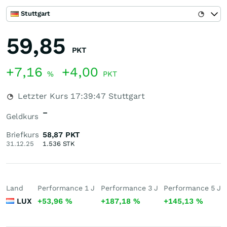
Stuttgart
59,85
PKT
+7,16
+4,00
%
PKT
Letzter Kurs
17:39:47
Stuttgart
–
Geldkurs
Briefkurs
58,87
PKT
31.12.25
1.536
STK
Land
Performance 1 J
Performance 3 J
Performance 5 J
LUX
+53,96
%
+187,18
%
+145,13
%