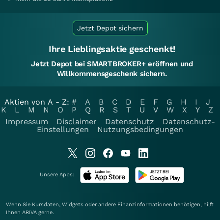
Jetzt Depot sichern
Ihre Lieblingsaktie geschenkt!
Jetzt Depot bei SMARTBROKER+ eröffnen und
Willkommensgeschenk sichern.
Aktien von A - Z:
#
A
B
C
D
E
F
G
H
I
J
K
L
M
N
O
P
Q
R
S
T
U
V
W
X
Y
Z
Impressum
Disclaimer
Datenschutz
Datenschutz-
Einstellungen
Nutzungsbedingungen
Unsere Apps:
Wenn Sie Kursdaten, Widgets oder andere Finanzinformationen benötigen, hilft
Ihnen
ARIVA
gerne.