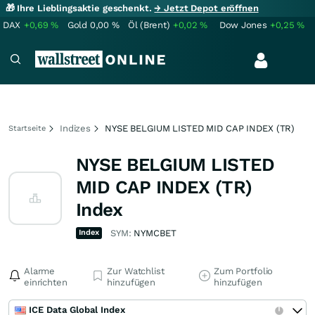
🎁 Ihre Lieblingsaktie geschenkt.
→ Jetzt Depot eröffnen
DAX
+0,69
%
Gold
0,00
%
Öl (Brent)
+0,02
%
Dow Jones
+0,25
%
Indizes
NYSE BELGIUM LISTED MID CAP INDEX (TR)
Startseite
NYSE BELGIUM LISTED
MID CAP INDEX (TR)
Index
Index
SYM:
NYMCBET
Alarme
Zur Watchlist
Zum Portfolio
einrichten
hinzufügen
hinzufügen
ICE Data Global Index