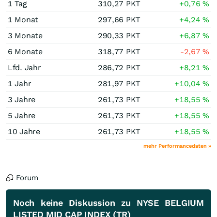
1 Tag
310,27
PKT
+0,76
%
1 Monat
297,66
PKT
+4,24
%
3 Monate
290,33
PKT
+6,87
%
6 Monate
318,77
PKT
-2,67
%
Lfd. Jahr
286,72
PKT
+8,21
%
1 Jahr
281,97
PKT
+10,04
%
3 Jahre
261,73
PKT
+18,55
%
5 Jahre
261,73
PKT
+18,55
%
10 Jahre
261,73
PKT
+18,55
%
mehr Performancedaten »
Forum
Noch keine Diskussion zu NYSE BELGIUM
LISTED MID CAP INDEX (TR)