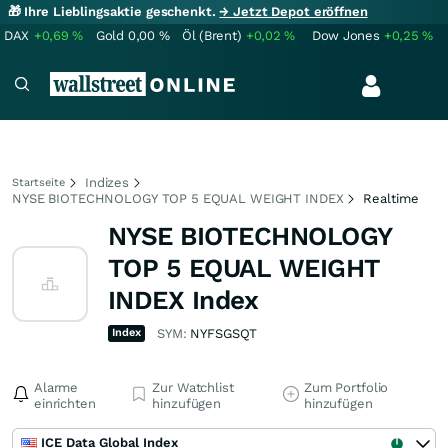
🎁 Ihre Lieblingsaktie geschenkt.
→ Jetzt Depot eröffnen
DAX
+0,69
%
Gold
0,00
%
Öl (Brent)
+0,02
%
Dow Jones
+0,25
%
Indizes
Startseite
NYSE BIOTECHNOLOGY TOP 5 EQUAL WEIGHT INDEX
Realtime
NYSE BIOTECHNOLOGY
TOP 5 EQUAL WEIGHT
INDEX Index
Index
SYM:
NYFSGSQT
Alarme
Zur Watchlist
Zum Portfolio
einrichten
hinzufügen
hinzufügen
ICE Data Global Index