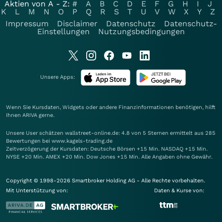
Aktien von A - Z:
#
A
B
C
D
E
F
G
H
I
J
K
L
M
N
O
P
Q
R
S
T
U
V
W
X
Y
Z
Impressum
Disclaimer
Datenschutz
Datenschutz-
Einstellungen
Nutzungsbedingungen
Unsere Apps:
Wenn Sie Kursdaten, Widgets oder andere Finanzinformationen benötigen, hilft
Ihnen
ARIVA
gerne.
Unsere User schätzen wallstreet-online.de: 4.8 von 5 Sternen ermittelt aus 285
Bewertungen bei www.kagels-trading.de
Zeitverzögerung der Kursdaten: Deutsche Börsen +15 Min. NASDAQ +15 Min.
NYSE +20 Min. AMEX +20 Min. Dow Jones +15 Min. Alle Angaben ohne Gewähr.
Copyright © 1998-2026 Smartbroker Holding AG - Alle Rechte vorbehalten.
Mit Unterstützung von:
Daten & Kurse von: