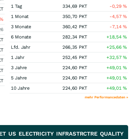
1 Tag
334,69
PKT
-0,29
%
KT
1 Monat
350,70
PKT
-4,57
%
%
3 Monate
360,42
PKT
-7,14
%
26
6 Monate
282,34
PKT
+18,54
%
KT
Lfd. Jahr
266,35
PKT
+25,66
%
KT
1 Jahr
252,45
PKT
+32,57
%
KT
3 Jahre
224,60
PKT
+49,01
%
KT
5 Jahre
224,60
PKT
+49,01
%
KT
10 Jahre
224,60
PKT
+49,01
%
mehr Performancedaten »
SET US ELECTRICITY INFRASTRCTRE QUALITY