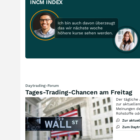
INCM INDEX
Daytrading-Forum
Tages-Trading-Chancen am Freitag
Der tägliche
zur aktuelle
Meinungen de
Rohstoffe od
Zur aktue
Zum Dayt