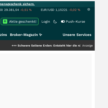
mensgeschenk sichern.
00
29.381,54
-0,51
%
EUR/USD
1,15221
-0,02
%
Aktie geschenkt!
Login
Push-Kurse
zins
Broker-Magazin ✨
Unsere Services
+
Schwere Seltene Erden: Entsteht hier die nächste Milliardenstory?
Anzeige
+++