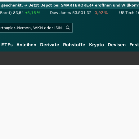
ie geschenkt.
→ Jetzt Depot bei SMARTBROKER+ eröffnen und Willkom
(Brent)
83,54
+5,15
%
Dow Jones
53.901,32
-0,92
%
US Tech 1
ETFs
Anleihen
Derivate
Rohstoffe
Krypto
Devisen
Fest
++