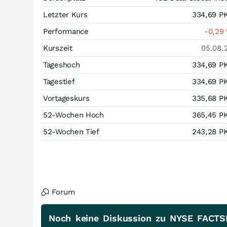
Letzter Kurs
334,69
P
Performance
-0,29
Kurszeit
05.08.
Tageshoch
334,69
P
Tagestief
334,69
P
Vortageskurs
335,68
P
52-Wochen Hoch
365,45
P
52-Wochen Tief
243,28
P
Forum
Noch keine Diskussion zu NYSE FACT