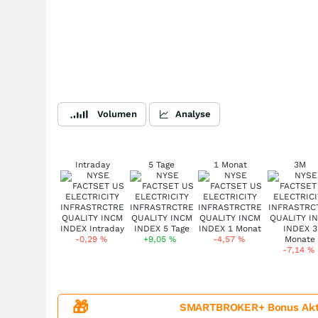
Volumen
Analyse
Intraday
5 Tage
1 Monat
3M
-0,29
%
+9,05
%
-4,57
%
-7,14
%
🎁
SMARTBROKER+ Bonus Aktion