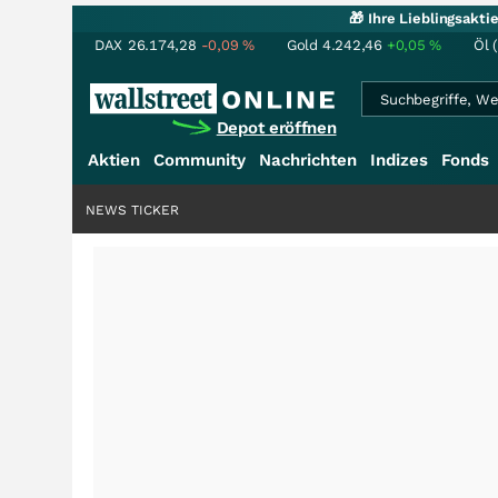
🎁 Ihre Lieblingsakt
DAX
26.174,28
-0,09
%
Gold
4.242,46
+0,05
%
Öl 
Depot eröffnen
Aktien
Community
Nachrichten
Indizes
Fonds
NEWS TICKER