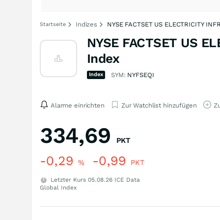
Indizes
NYSE FACTSET US ELECTRICITY INF
Startseite
NYSE FACTSET US EL
Index
Index
SYM:
NYFSEQI
Alarme einrichten
Zur Watchlist hinzufügen
Zu
334,69
PKT
-0,29
-0,99
%
PKT
Letzter Kurs
05.08.26
ICE Data
Global Index