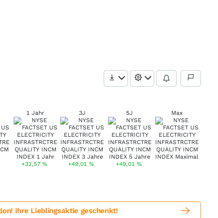
1 Jahr
3J
5J
Max
+32,57
%
+49,01
%
+49,01
%
! Ihre Lieblingsaktie geschenkt!