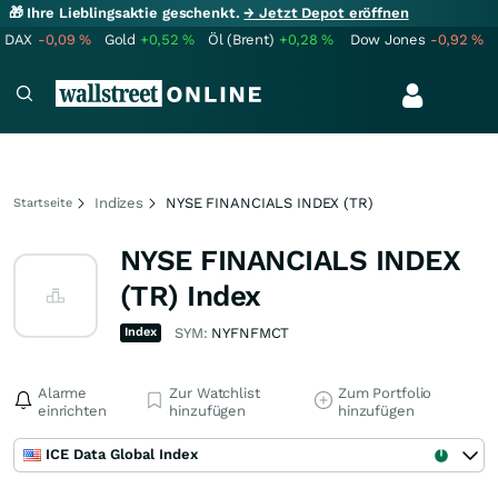
🎁 Ihre Lieblingsaktie geschenkt.
→ Jetzt Depot eröffnen
DAX
-0,09
%
Gold
+0,52
%
Öl (Brent)
+0,28
%
Dow Jones
-0,92
%
Indizes
NYSE FINANCIALS INDEX (TR)
Startseite
NYSE FINANCIALS INDEX
(TR) Index
Index
SYM:
NYFNFMCT
Alarme
Zur Watchlist
Zum Portfolio
einrichten
hinzufügen
hinzufügen
ICE Data Global Index