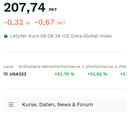
207,74
PKT
-0,32
-0,67
%
PKT
Letzter Kurs
06.08.26
ICE Data Global Index
Land
Enthaltene Aktien
Performance 1 J
Performance 3 J
Perf
USA
322
+21,70
%
+21,61
%
+21
Kurse, Daten, News & Forum