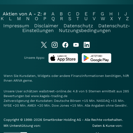
Aktien von A - Z:
#
A
B
C
D
E
F
G
H
I
J
K
L
M
N
O
P
Q
R
S
T
U
V
W
X
Y
Z
Impressum
Disclaimer
Datenschutz
Datenschutz-
Einstellungen
Nutzungsbedingungen
Unsere Apps:
Wenn Sie Kursdaten, Widgets oder andere Finanzinformationen benötigen, hilft
Ihnen
ARIVA
gerne.
Unsere User schätzen wallstreet-online.de: 4.8 von 5 Sternen ermittelt aus 285
Bewertungen bei www.kagels-trading.de
Zeitverzögerung der Kursdaten: Deutsche Börsen +15 Min. NASDAQ +15 Min.
NYSE +20 Min. AMEX +20 Min. Dow Jones +15 Min. Alle Angaben ohne Gewähr.
Copyright © 1998-2026 Smartbroker Holding AG - Alle Rechte vorbehalten.
Mit Unterstützung von:
Daten & Kurse von: