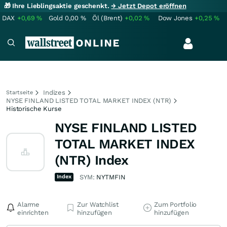
🎁 Ihre Lieblingsaktie geschenkt.
→ Jetzt Depot eröffnen
DAX
+0,69
%
Gold
0,00
%
Öl (Brent)
+0,02
%
Dow Jones
+0,25
%
Indizes
Startseite
NYSE FINLAND LISTED TOTAL MARKET INDEX (NTR)
Historische Kurse
NYSE FINLAND LISTED
TOTAL MARKET INDEX
(NTR) Index
Index
SYM:
NYTMFIN
Alarme
Zur Watchlist
Zum Portfolio
einrichten
hinzufügen
hinzufügen