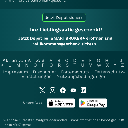
✅ mehr als 25 Jahre Marktpräsenz
Jetzt Depot sichern
Ihre Lieblingsaktie geschenkt!
Jetzt Depot bei SMARTBROKER+ eröffnen und
Willkommensgeschenk sichern.
Aktien von A - Z:
#
A
B
C
D
E
F
G
H
I
J
K
L
M
N
O
P
Q
R
S
T
U
V
W
X
Y
Z
Impressum
Disclaimer
Datenschutz
Datenschutz-
Einstellungen
Nutzungsbedingungen
Unsere Apps:
Wenn Sie Kursdaten, Widgets oder andere Finanzinformationen benötigen, hilft
Ihnen
ARIVA
gerne.