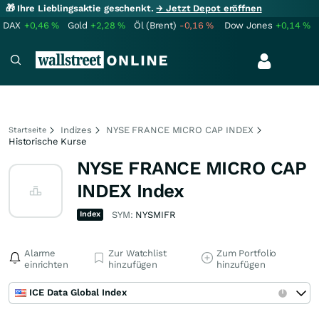
🎁 Ihre Lieblingsaktie geschenkt.
→ Jetzt Depot eröffnen
DAX
+0,46
%
Gold
+2,28
%
Öl (Brent)
-0,16
%
Dow Jones
+0,14
%
Indizes
NYSE FRANCE MICRO CAP INDEX
Startseite
Historische Kurse
NYSE FRANCE MICRO CAP
INDEX Index
Index
SYM:
NYSMIFR
Alarme
Zur Watchlist
Zum Portfolio
einrichten
hinzufügen
hinzufügen
ICE Data Global Index