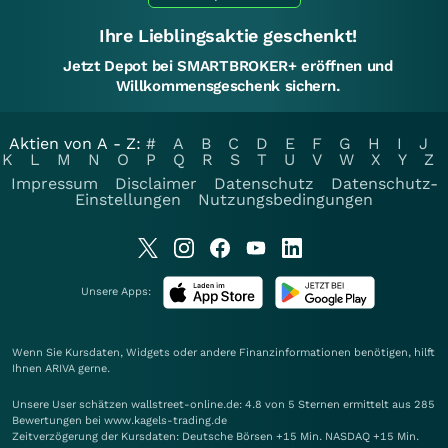
Ihre Lieblingsaktie geschenkt!
Jetzt Depot bei SMARTBROKER+ eröffnen und
Willkommensgeschenk sichern.
Aktien von A - Z:
#
A
B
C
D
E
F
G
H
I
J
K
L
M
N
O
P
Q
R
S
T
U
V
W
X
Y
Z
Impressum
Disclaimer
Datenschutz
Datenschutz-
Einstellungen
Nutzungsbedingungen
Unsere Apps:
Wenn Sie Kursdaten, Widgets oder andere Finanzinformationen benötigen, hilft
Ihnen
ARIVA
gerne.
Unsere User schätzen wallstreet-online.de: 4.8 von 5 Sternen ermittelt aus 285
Bewertungen bei www.kagels-trading.de
Zeitverzögerung der Kursdaten: Deutsche Börsen +15 Min. NASDAQ +15 Min.