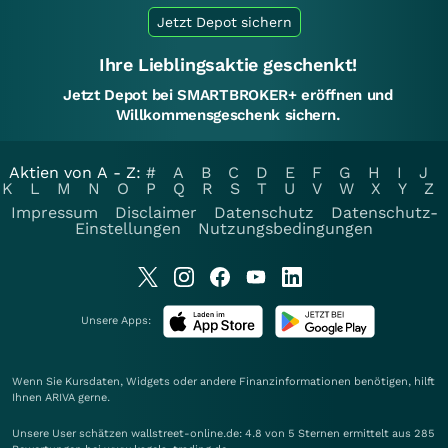
Jetzt Depot sichern
Ihre Lieblingsaktie geschenkt!
Jetzt Depot bei SMARTBROKER+ eröffnen und
Willkommensgeschenk sichern.
Aktien von A - Z:
#
A
B
C
D
E
F
G
H
I
J
K
L
M
N
O
P
Q
R
S
T
U
V
W
X
Y
Z
Impressum
Disclaimer
Datenschutz
Datenschutz-
Einstellungen
Nutzungsbedingungen
Unsere Apps:
Wenn Sie Kursdaten, Widgets oder andere Finanzinformationen benötigen, hilft
Ihnen
ARIVA
gerne.
Unsere User schätzen wallstreet-online.de: 4.8 von 5 Sternen ermittelt aus 285