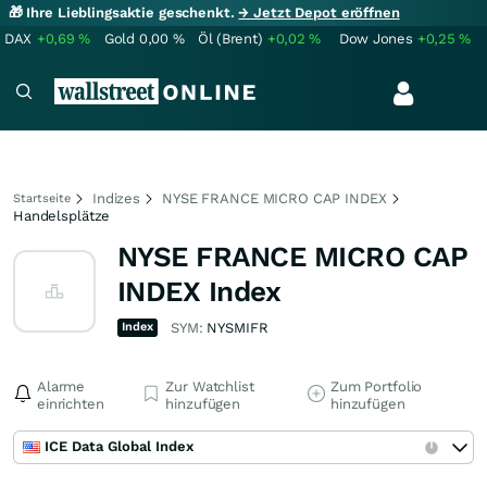
🎁 Ihre Lieblingsaktie geschenkt.
→ Jetzt Depot eröffnen
DAX
+0,69
%
Gold
0,00
%
Öl (Brent)
+0,02
%
Dow Jones
+0,25
%
Indizes
NYSE FRANCE MICRO CAP INDEX
Startseite
Handelsplätze
NYSE FRANCE MICRO CAP
INDEX Index
Index
SYM:
NYSMIFR
Alarme
Zur Watchlist
Zum Portfolio
einrichten
hinzufügen
hinzufügen
ICE Data Global Index