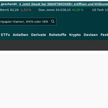
ie geschenkt.
→ Jetzt Depot bei SMARTBROKER+ eröffnen und Willkom
(Brent)
82,26
-1,53
%
Dow Jones
54.036,10
+0,25
%
US Tech 1
ETFs
Anleihen
Derivate
Rohstoffe
Krypto
Devisen
Fest
+++
S