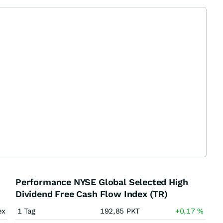
Performance NYSE Global Selected High
Dividend Free Cash Flow Index (TR)
ex
1 Tag
192,85
PKT
+0,17
%