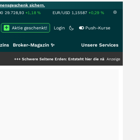
mensgeschenk sichern.
00
29.728,93
+1,18
%
EUR/USD
1,15587
+0,29
%
Aktie geschenkt!
Login
Push-Kurse
zins
Broker-Magazin ✨
Unsere Services
chwere Seltene Erden: Entsteht hier die nächste Milliardenstory?
Anzeige
+++