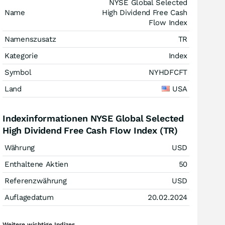
NYSE Global Selected
Name
High Dividend Free Cash
Flow Index
Namenszusatz
TR
Kategorie
Index
Symbol
NYHDFCFT
Land
USA
Indexinformationen NYSE Global Selected
High Dividend Free Cash Flow Index (TR)
Währung
USD
Enthaltene Aktien
50
Referenzwährung
USD
Auflagedatum
20.02.2024
Weitere wichtige Indizes