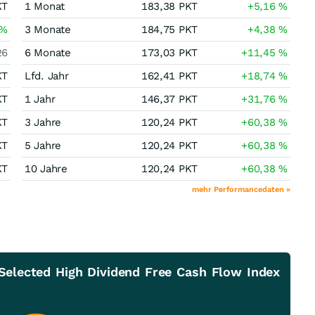
KT
1 Monat
183,38
PKT
+5,16
%
%
3 Monate
184,75
PKT
+4,38
%
26
6 Monate
173,03
PKT
+11,45
%
KT
Lfd. Jahr
162,41
PKT
+18,74
%
KT
1 Jahr
146,37
PKT
+31,76
%
KT
3 Jahre
120,24
PKT
+60,38
%
KT
5 Jahre
120,24
PKT
+60,38
%
KT
10 Jahre
120,24
PKT
+60,38
%
mehr Performancedaten »
Selected High Dividend Free Cash Flow Index