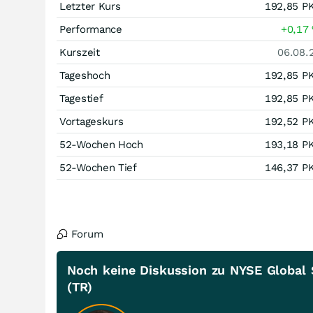
Letzter Kurs
192,85
P
Performance
+0,17
Kurszeit
06.08.
Tageshoch
192,85
P
Tagestief
192,85
P
Vortageskurs
192,52
P
52-Wochen Hoch
193,18
P
52-Wochen Tief
146,37
P
Forum
Noch keine Diskussion zu NYSE Global 
(TR)