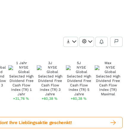
1 Jahr
3J
5J
Max
+31,76
%
+60,38
%
+60,38
%
! Ihre Lieblingsaktie geschenkt!