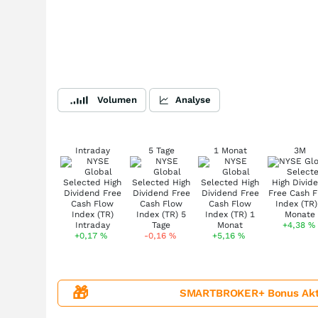
Volumen
Analyse
Intraday
5 Tage
1 Monat
3M
+4,38
%
+0,17
%
-0,16
%
+5,16
%
🎁
SMARTBROKER+ Bonus Aktion