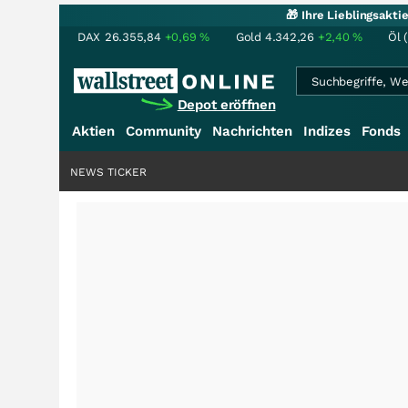
🎁 Ihre Lieblingsakt
DAX
26.355,84
+0,69
%
Gold
4.342,26
+2,40
%
Öl 
Depot eröffnen
Aktien
Community
Nachrichten
Indizes
Fonds
NEWS TICKER