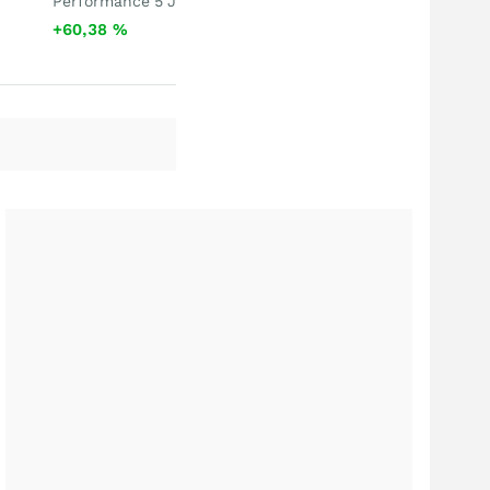
Performance 5 J
+60,38
%