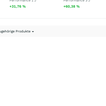
Performance 1 J
Performance 3 J
+31,76
%
+60,38
%
ugehörige Produkte