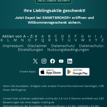
Jetzt Depot sichern
Ihre Lieblingsaktie geschenkt!
Jetzt Depot bei SMARTBROKER+ eröffnen und
Willkommensgeschenk sichern.
Aktien von A - Z:
#
A
B
C
D
E
F
G
H
I
J
K
L
M
N
O
P
Q
R
S
T
U
V
W
X
Y
Z
Impressum
Disclaimer
Datenschutz
Datenschutz-
Einstellungen
Nutzungsbedingungen
Unsere Apps:
Wenn Sie Kursdaten, Widgets oder andere Finanzinformationen benötigen, hilft
Ihnen
ARIVA
gerne.
Unsere User schätzen wallstreet-online.de: 4.8 von 5 Sternen ermittelt aus 285
Bewertungen bei www.kagels-trading.de
Zeitverzögerung der Kursdaten: Deutsche Börsen +15 Min. NASDAQ +15 Min.