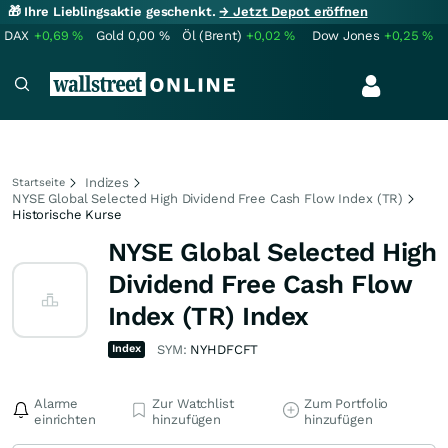
🎁 Ihre Lieblingsaktie geschenkt.
→ Jetzt Depot eröffnen
DAX
+0,69
%
Gold
0,00
%
Öl (Brent)
+0,02
%
Dow Jones
+0,25
%
Indizes
Startseite
NYSE Global Selected High Dividend Free Cash Flow Index (TR)
Historische Kurse
NYSE Global Selected High
Dividend Free Cash Flow
Index (TR) Index
Index
SYM:
NYHDFCFT
Alarme
Zur Watchlist
Zum Portfolio
einrichten
hinzufügen
hinzufügen