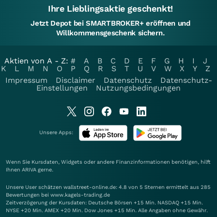
Ihre Lieblingsaktie geschenkt!
Jetzt Depot bei SMARTBROKER+ eröffnen und
Willkommensgeschenk sichern.
Aktien von A - Z:
#
A
B
C
D
E
F
G
H
I
J
K
L
M
N
O
P
Q
R
S
T
U
V
W
X
Y
Z
Impressum
Disclaimer
Datenschutz
Datenschutz-
Einstellungen
Nutzungsbedingungen
Unsere Apps:
Wenn Sie Kursdaten, Widgets oder andere Finanzinformationen benötigen, hilft
Ihnen
ARIVA
gerne.
Unsere User schätzen wallstreet-online.de: 4.8 von 5 Sternen ermittelt aus 285
Bewertungen bei www.kagels-trading.de
Zeitverzögerung der Kursdaten: Deutsche Börsen +15 Min. NASDAQ +15 Min.
NYSE +20 Min. AMEX +20 Min. Dow Jones +15 Min. Alle Angaben ohne Gewähr.