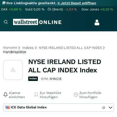
🎁 Ihre Lieblingsaktie geschenkt.
→ Jetzt Depot eröffnen
DAX
+0,69
%
Gold
0,00
%
Öl (Brent)
-1,53
%
Dow Jones
+0,25
%
Indizes
NYSE IRELAND LISTED ALL CAP INDEX
Startseite
Handelsplätze
NYSE IRELAND LISTED
ALL CAP INDEX Index
Index
SYM:
NYACIE
Alarme
Zur Watchlist
Zum Portfolio
einrichten
hinzufügen
hinzufügen
ICE Data Global Index